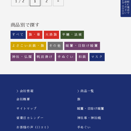
1 / 2
1
2
»
商品別で探す
すべて
旗・幕
大漁旗
半纏・法被
よさこい衣装・旗
その他
暖簾・日除け暖簾
神社・仏閣
帆前掛け
手ぬぐい
和装
マスク
＞会社情報
＞商品一覧
会社概要
旗
サイトマップ
暖簾・日除け暖簾
営業日カレンダー
神社幕・神社幟
お客様の声（口コミ）
手ぬぐい