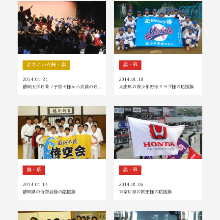
よさこい衣装・旗
旗・幕
2014.01.21
2014.01.18
静岡大学お茶ノ子祭々様から衣装のお…
兵庫県の湊少年野球クラブ様の応援旗
旗・幕
旗・幕
2014.01.14
2014.01.06
静岡県の侍空会様の応援旗
神奈川県の岡田様の応援旗