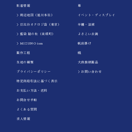
新着情報
幕
＞周辺地図（旭川本社）
イべント・ディスプレイ
＞日比谷オクロジ店（東京）
半纏・法被
＞藍染 結の杜（美瑛町）
よさこい衣装
＞MIZUNO ism
帆前掛け
製作工程
幟
生地の種類
大漁旗柄製品
プライバシーポリシー
＞お問い合わせ
特定商取引法に基づく表示
お支払い方法・送料
お問合せ手順
よくある質問
求人情報