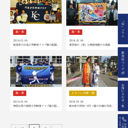
旗・幕
旗・幕
2014.01.06
2014.01.06
徳島県の川島少年野球クラブ様の応援…
東京都の（有）小関商事様の大漁旗
旗・幕
よさこい衣装・旗
2014.01.06
2014.01.06
神奈川県の南原少年野球クラブ様の応…
栃木県の絆翔～HY～様の衣装お写真…