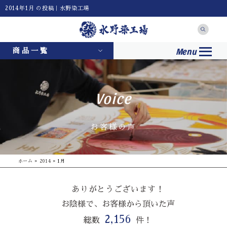
2014年1月 の投稿｜水野染工場
Menu
商品一覧
Voice
お客様の声
ホーム
»
2014
»
1月
ありがとうございます！
お陰様で、お客様から頂いた声
2,156
総数
件！