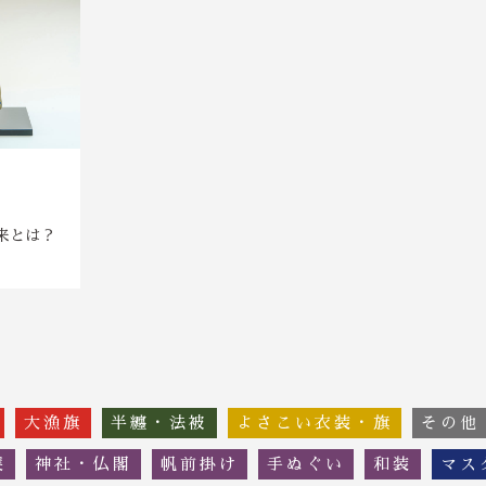
来とは？
大漁旗
半纏・法被
よさこい衣装・旗
その他
簾
神社・仏閣
帆前掛け
手ぬぐい
和装
マス