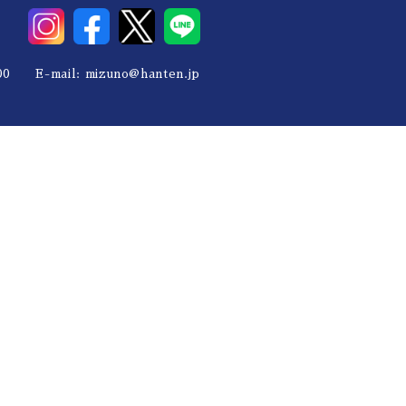
0 E-mail:
mizuno@hanten.jp