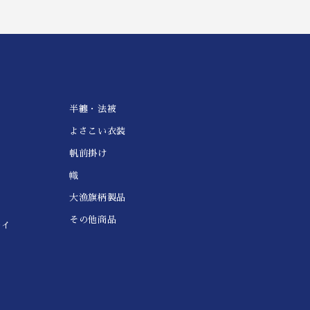
半纏・法被
よさこい衣装
帆前掛け
幟
大漁旗柄製品
その他商品
レイ