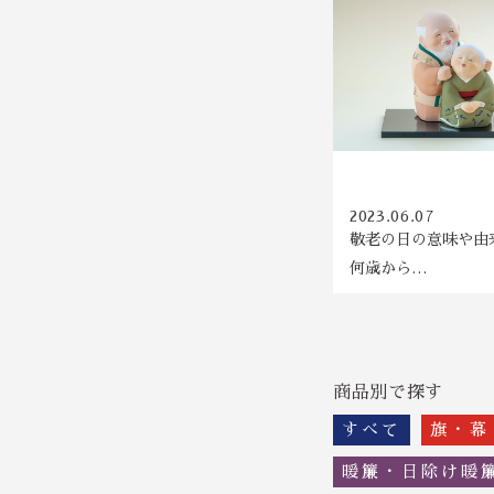
コラム
2023.06.07
敬老の日の意味や由
何歳から…
商品別で探す
すべて
旗・幕
暖簾・日除け暖