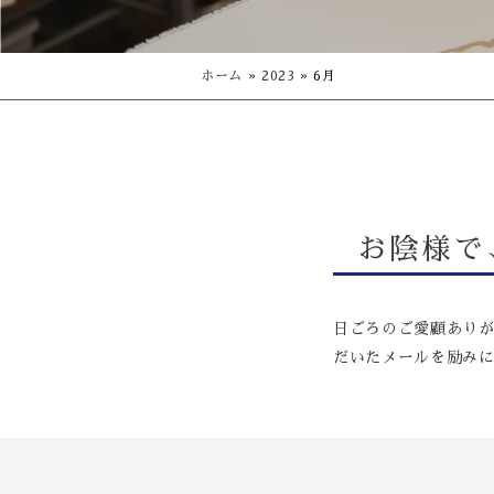
ホーム
»
2023
»
6月
お陰様で
日ごろのご愛顧ありが
だいたメールを励み