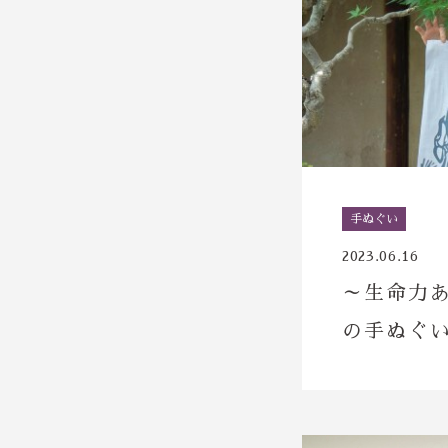
手ぬぐい
2023.06.16
～生命力
の手ぬぐ