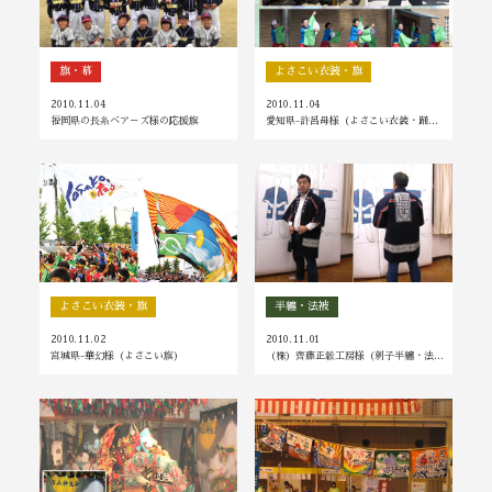
旗・幕
よさこい衣装・旗
2010.11.04
2010.11.04
福岡県の長糸ベア－ズ様の応援旗
愛知県-許呂母様（よさこい衣装・踊…
よさこい衣装・旗
半纏・法被
2010.11.02
2010.11.01
宮城県-華幻様（よさこい旗）
（株）齊藤正轂工房様（刺子半纏・法…