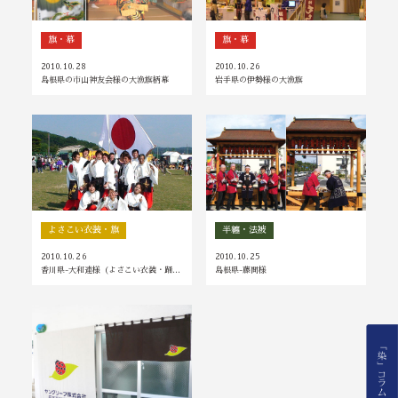
旗・幕
旗・幕
2010.10.28
2010.10.26
島根県の市山神友会様の大漁旗柄幕
岩手県の伊勢様の大漁旗
よさこい衣装・旗
半纏・法被
2010.10.26
2010.10.25
香川県-大和連様（よさこい衣装・踊…
島根県-藤間様