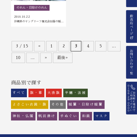
のれん・日除けのれん
2010.10.22
沖縄県のヤングリーフ株式会社様の暖…
3 / 15
«
1
2
3
4
5
...
10
...
»
最後»
商品別で探す
すべて
旗・幕
大漁旗
半纏・法被
よさこい衣装・旗
その他
暖簾・日除け暖簾
神社・仏閣
帆前掛け
手ぬぐい
和装
マスク