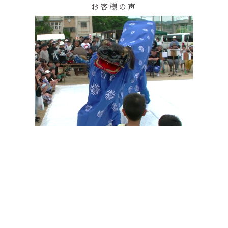
お客様の声
これからも、また暖簾や染め物を新調する際には、迷わずお
願いしたいと思います。
本当にありがとうございました。
★★★★★
2025.04.03
過去、職場としてお世話になった事があり、日本の文化、
人に喜んでいただく仕事について学ばせて頂きました。
また海外でテキスタイルを勉強している方への工場見学をさ
せてくださったり、
その他の印染商品
文化的な地域貢献に力を入れていらっしゃいます。取り扱う
すべての物が魅力的です
★★★★★
2025.02.19
★★★★★