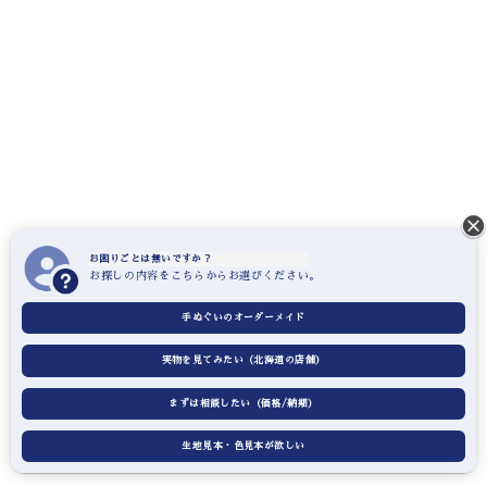
2024.09.24
縦400×横500、テトロンポンジ生地よさこい旗
豊富なカラーバリエーションと丈夫な生地。
全国のお祭りに一層の彩りを與える事間違いありません。
★★★★★
2024.07.29
お困りごとは無いですか？
★★★★★
お探しの内容をこちらからお選びください。
2024.07.29
手ぬぐいのオーダーメイド
実物を見てみたい（北海道の店舗）
★★★★★
2024.05.07
まずは相談したい（価格/納期）
生地見本・色見本が欲しい
★★★★★