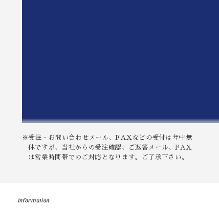
迫力、仕上がりの良さで皆大満足です♪
★★★★★
2025.05.30
飲食店を営んでおり、このたび店の顔となる暖簾の制作をお
願いしました。
担当のイケダさんには、終始丁寧かつ温かなご対応をいただ
き、心より感謝しております。
こちらの想いや使う環境に寄り添ったご提案をいただきなが
ら、仕上がりの質はもちろん、やり取りの中でも「誠実なも
のづくり」の姿勢が伝わってきました。
※受注・お問い合わせメール、FAXなどの受付は年中無
休ですが、当社からの受注確認、ご返答メール、FAX
納品後、店先に新しい暖簾をかけた瞬間、空間の空気がピリ
は営業時間帯でのご対応となります。ご了承下さい。
ッと引き締まりました。日々暖簾をくぐってくださるお客様
の反応を見て、「お願いして本当に良かった」と実感してい
ます。
Information
また、ご丁寧なメールにて、当方の店の様子を調べてくださ
っていたことを知り、そのお心遣いにも感激しました。