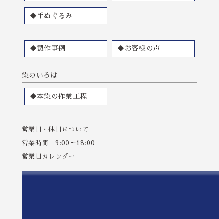
完成した部旗は想像以上の仕上がりで、
色味や迫力、質感すべてにおいて本当に素晴らしく、
◆手ぬぐるみ
実際に掲げた瞬間、場の空気が一気に変わるのを感じまし
た。
◆製作事例
◆お客様の声
生徒たちも上から身を乗り出して見ているほどで、
「かっこいい」「すごい」と自然と声が上がり、
染のいろは
チームとしての一体感がより強くなったように感じていま
す。
◆本染の作業工程
今回の部旗は、これから先も長くチームを支えてくれる存在
になると思います。
営業日・休日について
その大切なものを、信頼できる形でお願いできたことを本当
に嬉しく思っています。
営業時間 9:00～18:00
営業日カレンダー
納期・対応・仕上がり、すべてにおいて大満足です。
また機会がありましたら、ぜひお願いさせていただきたいで
す。
心より感謝申し上げます。