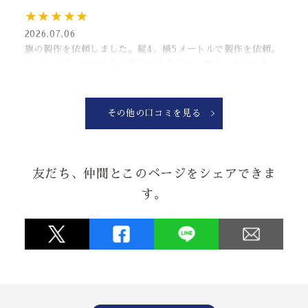
★★★★★
2026.07.06
旗の製作を依頼しました。縦4、横5メートルで製作を依頼。
テストロポンジでも色の具合も大変良く、軽く、丈夫です。
納品日も融通を効かせてくれたりと、対応も良く、注文して
良かったです！！！
PS.ポールも一緒に注文するとさらに◎
その他の口コミを見る
なぜと？市販にかまけてへし折ったから注文に向かってます
から！！
友だち、仲間とこのページをシェアできま
★★★★★
す。
2026.06.24
お祝いの会の内祝いとして手拭を作りましたが、デザイン品
質ともに素晴らしくとても評判が良かったです。
★★★★★
2026.05.08
暖簾を新しくしようと思って、3年。