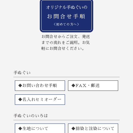
水野染工場さんに思い切って相談させていただき、当初考え
オリジナル手ぬぐいの
ていたものより、
お問合せ手順
とても良いものになり、近所の評判も良く、満足していま
す。
＜初めての方へ＞
ありがとうございます。
お問合せからご注文、発送
までの流れをご説明。お気
★★★★★
軽にお問合せください。
2026.04.28
この度は、本当に素晴らしい部旗を作っていただきありがと
うございました。
手ぬぐい
納期がかなりタイトな中でのご相談にも関わらず、
◆お問い合わせ手順
◆FAX・郵送
最初から最後までとても丁寧にご対応いただき、安心してお
任せすることができました。
◆名入れセミオーダー
こちらの想いや背景までしっかり汲み取ってくださり、
ただ「作る」だけではなく、意味のある形に仕上げていただ
手ぬぐいのいろは
いたことにとても感謝しています。
◆生地について
◆捺染と注染について