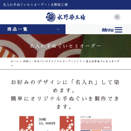
名入れ手ぬぐいセミオーダー｜水野染工場
Menu
商品一覧
名入れ手ぬぐいセミオーダー
ホーム
»
手拭い・手ぬぐいのオリジナルオーダーメイド
»
名入れ手ぬぐいセミオーダ
ー
お好みのデザインに「名入れ」して染
めます。
簡単にオリジナル手ぬぐいを製作でき
ます。