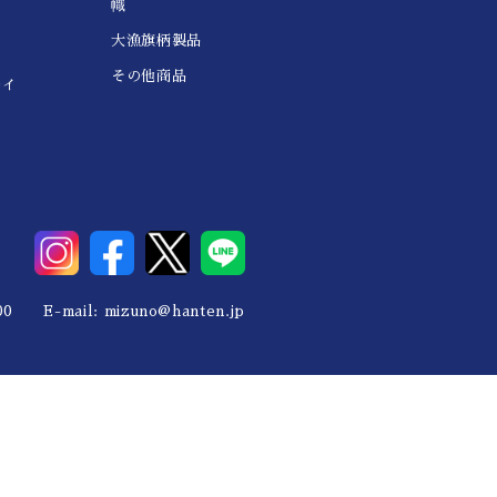
幟
大漁旗柄製品
その他商品
レイ
0 E-mail:
mizuno@hanten.jp