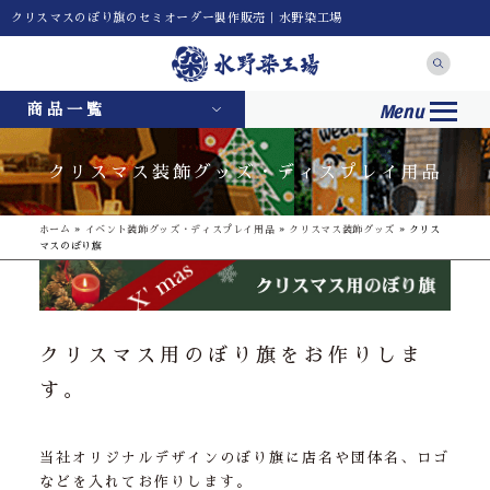
クリスマスのぼり旗のセミオーダー製作販売｜水野染工場
Menu
商品一覧
クリスマス装飾グッズ・ディスプレイ用品
ホーム
»
イベント装飾グッズ・ディスプレイ用品
»
クリスマス装飾グッズ
»
クリス
マスのぼり旗
クリスマス用のぼり旗をお作りしま
す。
当社オリジナルデザインのぼり旗に店名や団体名、ロゴ
などを入れてお作りします。