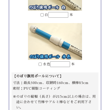
白
本
水色
本
【のぼり旗用ポールについて】
寸法：最長300cm、収納時160cm、横棒85cm
素材：PVC樹脂コーティング
※のぼりの縦幅（長さ）が215cm以上の場合は、用
途に合わせて竹棒やアルミ棒などをご利用下さ
い。