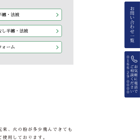
半纏・法被
なし半纏・法被
フォーム
元来、火の粉が多少飛んできても
て使用しております。