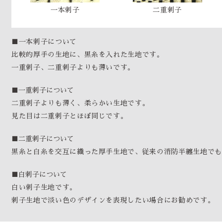
一本刺子
二重刺子
■一本刺子について
比較的厚手の生地に、黒糸を入れた生地です。
一重刺子、二重刺子よりも薄いです。
■一重刺子について
二重刺子よりも薄く、柔らかい生地です。
見た目は二重刺子とほぼ同じです。
■二重刺子について
黒糸と白糸を交互に織った厚手生地で、従来の消防半纏生地でも
■白刺子について
白い刺子生地です。
刺子生地で淡い色のデザインを表現したい場合にお勧めです。