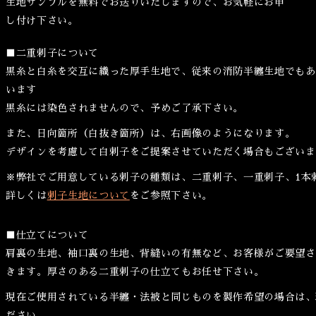
生地サンプルを無料でお送りいたしますので、お気軽にお申
し付け下さい。
■二重刺子について
黒糸と白糸を交互に織った厚手生地で、従来の消防半纏生地でもあ
います
黒糸には染色されませんので、予めご了承下さい。
また、日向箇所（白抜き箇所）は、右画像のようになります。
デザインを考慮して白刺子をご提案させていただく場合もございま
※弊社でご用意している刺子の種類は、二重刺子、一重刺子、1本
詳しくは
刺子生地について
をご参照下さい。
■仕立てについて
肩裏の生地、袖口裏の生地、背縫いの有無など、お客様がご要望さ
きます。厚さのある二重刺子の仕立てもお任せ下さい。
現在ご使用されている半纏・法被と同じものを製作希望の場合は、
ださい。