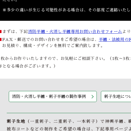
※多少の違いが生じる可能性がある場合は、その都度ご連絡いたし
■
まずは、下記
消防半纏・火消し半纏専用お問い合わせフォーム
より
■
FAX・郵送でのお問い合わせをご希望の場合は、
半纏・法被用の
お見積り、構成・デザインを無料でご案内致します。
1枚からお作りいたしますので、お気軽にご相談下さい。（1枚～3枚
作となる場合がございます。）
消防・火消し半纏・刺子半纏の製作事例
刺子生地につ
刺子生地
（一重刺子、二重刺子、一本刺子）で神輿半纏、
被布コートなどの制作をご希望の場合は、下記専用ページ