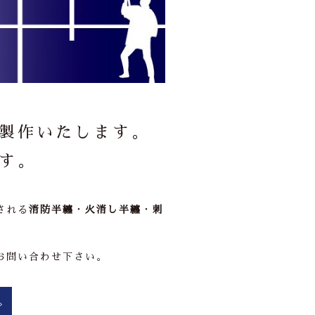
製作いたします。
す。
される
消防半纏
・
火消し半纏
・
刺
お問い合わせ下さい。