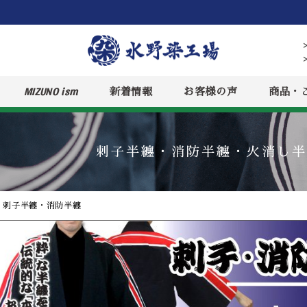
MIZUNO ism
新着情報
お客様の声
商品・
刺子半纏・消防半纏・火消し半
»
刺子半纏・消防半纏