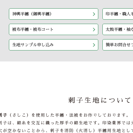
神輿半纏（御輿半纏）
印半纏・職人
被布半纏・被布コート
太鼓半纏・袖
生地サンプル申し込み
簡単お問合せ
刺子生地について
刺子
（さしこ）を使用した半纏・法被をお作りしております。
刺子は、綿糸を交互に織った厚手の綿生地です。印染業界では
穴が空かないことから、刺子を消防（火消し）半纏用生地とし