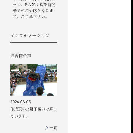
ール、FAXは営業時間
帯でのご対応となりま
す。ご了承下さい。
インフォメーション
お客様の声
その他の印染商
2026.08.05
品
作成頂いた獅子覆いで舞っ
ています。
一覧