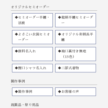
オリジナルセミオーダー
◆セミオーダー半纏・
◆総柄半纏セミオーダ
法被
ー
◆よさこい衣装セミオ
◆オリジナル和柄長半
ーダー
纏
◆顔料名入れ
◆袖口裏付き無地
（13色）
◆鯉口シャツ名入れ
◆二部式着物
製作事例
◆製作事例
◆お客様の声
既製品・祭り用品