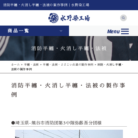
消防半纏・火消し半纏・法被の製作事例｜水野染工場
Menu
商品一覧
消防半纏・火消し半纏・法被
ホーム
»
半纏・法被
»
半纏・法被・よさこい衣装の製作事例
»
消防・火消し半纏・
法被の製作事例
消防半纏・火消し半纏・法被の製作事
例
●埼玉県-熊谷市消防団第3中隊弥藤吾分団様