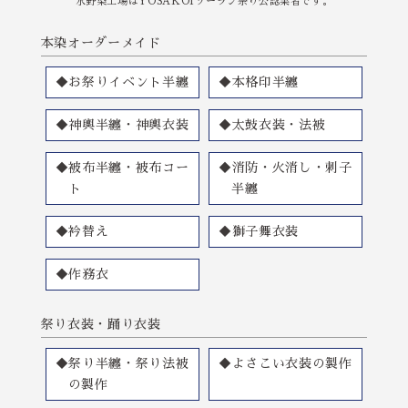
水野染工場はYOSAKOIソーラン祭り公認業者です。
本染オーダーメイド
◆お祭りイベント半纏
◆本格印半纏
◆神輿半纏・神輿衣装
◆太鼓衣装・法被
◆被布半纏・被布コー
◆消防・火消し・刺子
ト
半纏
◆衿替え
◆獅子舞衣装
◆作務衣
祭り衣装・踊り衣装
◆祭り半纏・祭り法被
◆よさこい衣装の製作
の製作