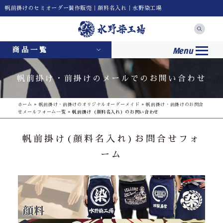
帆前掛けのセミオーダー製作販売｜顔料名入れ｜水野染工場
Menu
商品一覧
帆前掛け・前掛けのメールでのお問い合わせ
ホーム
»
帆前掛け・前掛けのオリジナルオーダーメイド
»
帆前掛け・前掛けのお問合
せメールフォーム一覧
»
帆前掛け（顔料名入れ）のお問い合わせ
帆前掛け(顔料名入れ)
お問合せフォ
ーム