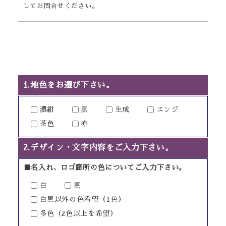
してお問合せください。
1.地色をお選び下さい。
濃紺
黒
生成
エンジ
茶色
赤
2.デザイン・文字内容をご入力下さい。
■名入れ、ロゴ箇所の色についてご入力下さい。
白
黒
白黒以外の色希望（1色）
多色（2色以上を希望）