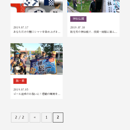
新着情報
神社仏閣
2019.07.17
2019.07.10
あなただけの鯉口シャツを染め上げま…
新元号の神社幟で、役員一同様に喜ん…
旗・幕
2019.07.05
ゴール達成のお祝いに！感動の瞬間を…
2 / 2
«
1
2