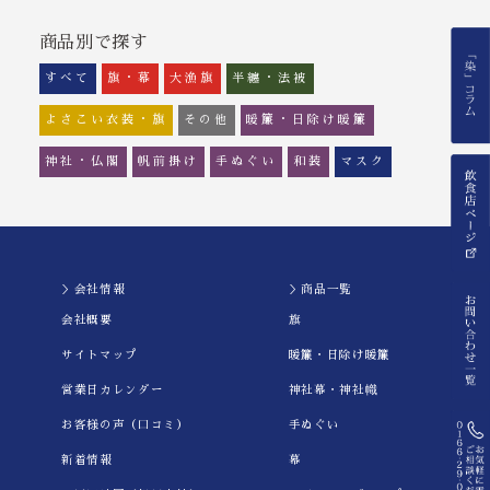
商品別で探す
すべて
旗・幕
大漁旗
半纏・法被
よさこい衣装・旗
その他
暖簾・日除け暖簾
神社・仏閣
帆前掛け
手ぬぐい
和装
マスク
＞会社情報
＞商品一覧
会社概要
旗
サイトマップ
暖簾・日除け暖簾
営業日カレンダー
神社幕・神社幟
お客様の声（口コミ）
手ぬぐい
新着情報
幕