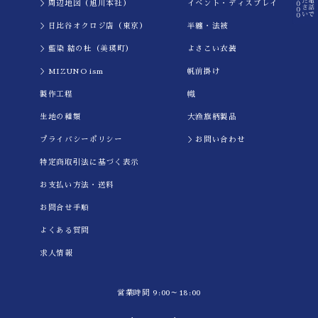
＞周辺地図（旭川本社）
イべント・ディスプレイ
＞日比谷オクロジ店（東京）
半纏・法被
＞藍染 結の杜（美瑛町）
よさこい衣装
＞MIZUNO ism
帆前掛け
製作工程
幟
生地の種類
大漁旗柄製品
プライバシーポリシー
＞お問い合わせ
特定商取引法に基づく表示
お支払い方法・送料
お問合せ手順
よくある質問
求人情報
営業時間 9:00～18:00