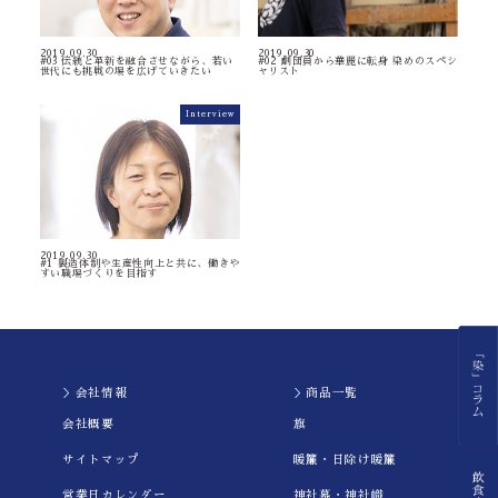
2019.09.30
2019.09.30
#03 伝統と革新を融合させながら、若い
#02 劇団員から華麗に転身 染めのスペシ
世代にも挑戦の場を広げていきたい
ャリスト
Interview
2019.09.30
#1 製造体制や生産性向上と共に、働きや
すい職場づくりを目指す
＞会社情報
＞商品一覧
会社概要
旗
サイトマップ
暖簾・日除け暖簾
営業日カレンダー
神社幕・神社幟