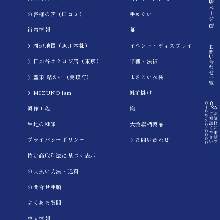
お客様の声（口コミ）
手ぬぐい
新着情報
幕
＞周辺地図（旭川本社）
イべント・ディスプレイ
＞日比谷オクロジ店（東京）
半纏・法被
＞藍染 結の杜（美瑛町）
よさこい衣装
＞MIZUNO ism
帆前掛け
製作工程
幟
生地の種類
大漁旗柄製品
プライバシーポリシー
＞お問い合わせ
特定商取引法に基づく表示
お支払い方法・送料
お問合せ手順
よくある質問
求人情報