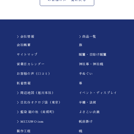
＞会社情報
＞商品一覧
会社概要
旗
サイトマップ
暖簾・日除け暖簾
営業日カレンダー
神社幕・神社幟
お客様の声（口コミ）
手ぬぐい
新着情報
幕
＞周辺地図（旭川本社）
イべント・ディスプレイ
＞日比谷オクロジ店（東京）
半纏・法被
＞藍染 結の杜（美瑛町）
よさこい衣装
＞MIZUNO ism
帆前掛け
製作工程
幟