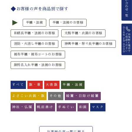
お客様の声を商品別で探す
►
半纏・法被
半纏・法被のお客様
和柄長半纏・法被のお客様
太鼓半纏・衣装のお客様
消防・火消し半纏のお客様
神輿半纏・祭り長半纏のお客様
被布半纏・被布コートのお客様
顔料名入れ半纏・法被のお客様
すべて
旗・幕
大漁旗
半纏・法被
よさこい衣装・旗
その他
暖簾・日除け暖簾
神社・仏閣
帆前掛け
手ぬぐい
和装
マスク
お客様の声一覧に戻る