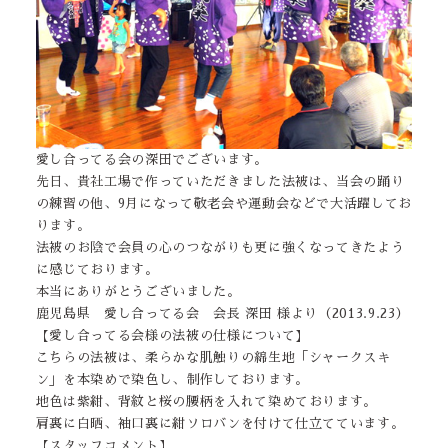
愛し合ってる会の深田でございます。
先日、貴社工場で作っていただきました法被は、当会の踊り
の練習の他、9月になって敬老会や運動会などで大活躍してお
ります。
法被のお陰で会員の心のつながりも更に強くなってきたよう
に感じております。
本当にありがとうございました。
鹿児島県 愛し合ってる会 会長 深田 様より（2013.9.23）
【愛し合ってる会様の法被の仕様について】
こちらの法被は、柔らかな肌触りの綿生地「シャークスキ
ン」を本染めで染色し、制作しております。
地色は紫紺、背紋と桜の腰柄を入れて染めております。
肩裏に白晒、袖口裏に紺ソロバンを付けて仕立てています。
【スタッフコメント】