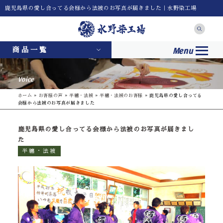
鹿児島県の愛し合ってる会様から法被のお写真が届きました｜水野染工場
Menu
商品一覧
Voice
ホーム
»
お客様の声
»
半纏・法被
»
半纏・法被のお客様
»
鹿児島県の愛し合ってる
会様から法被のお写真が届きました
鹿児島県の愛し合ってる会様から法被のお写真が届きまし
た
半纏・法被