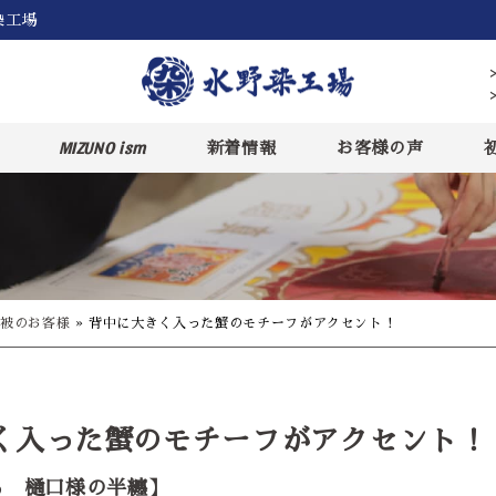
染工場
MIZUNO ism
新着情報
お客様の声
被のお客様
»
背中に大きく入った蟹のモチーフがアクセント！
く入った蟹のモチーフがアクセント！
る 樋口様の半纏】