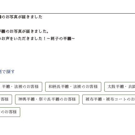
纏のお写真が届きました
）
半纏のお写真が届きました。
いお声をいただきました！～刺子の半纏～
別で探す
半纏・法被のお客様
和柄長半纏・法被のお客様
太鼓半纏・衣
お客様
神輿半纏・祭り長半纏のお客様
被布半纏・被布コートのお
被のお客様