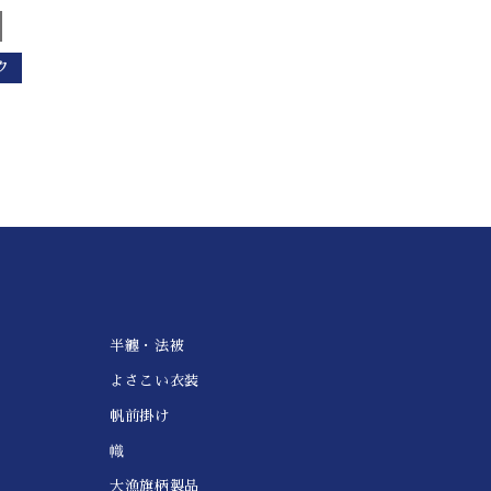
ク
半纏・法被
よさこい衣装
帆前掛け
幟
大漁旗柄製品