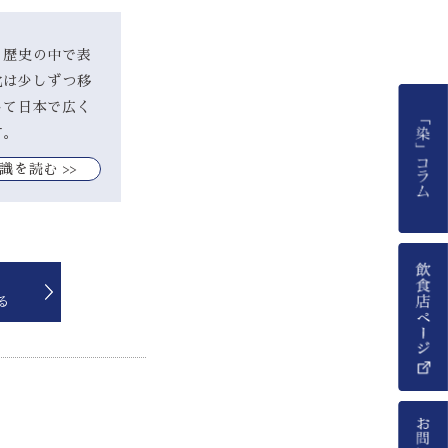
、歴史の中で表
化は少しずつ移
して日本で広く
す。
識を読む >>
る