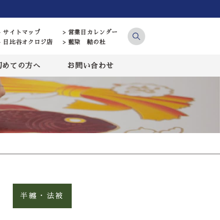
> サイトマップ
> 営業日カレンダー
> 日比谷オクロジ店
> 藍染 結の杜
初めての方へ
お問い合わせ
半纏・法被