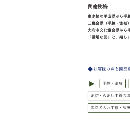
関連投稿:
東京都の平出様から半
三慶会様（半纏・法被
大府市文化協会様から
「満足な品」と、嬉し
お客様の声を商品
►
半纏・法被
消防・火消し半纏の
顔料名入れ半纏・法