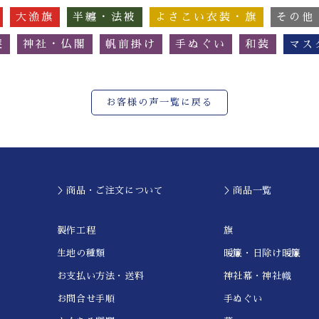
大漁旗
半纏・法被
よさこい衣装・旗
その他
簾
神社・仏閣
帆前掛け
手ぬぐい
和装
マス
お客様の声一覧に戻る
＞商品・ご注文について
＞商品一覧
製作工程
旗
生地の種類
暖簾・日除け暖簾
お支払い方法・送料
神社幕・神社幟
お問合せ手順
手ぬぐい