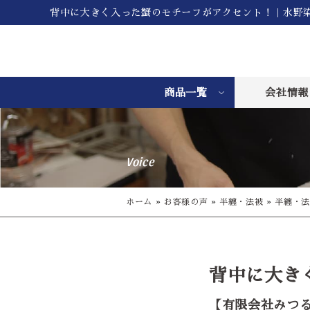
背中に大きく入った蟹のモチーフがアクセント！｜水野
商品一覧
会社情報
Voice
ホーム
»
お客様の声
»
半纏・法被
»
半纏・法
背中に大き
【有限会社みつ