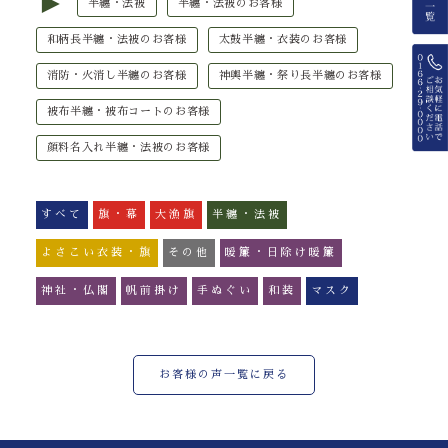
►
半纏・法被
半纏・法被のお客様
和柄長半纏・法被のお客様
太鼓半纏・衣装のお客様
消防・火消し半纏のお客様
神輿半纏・祭り長半纏のお客様
被布半纏・被布コートのお客様
顔料名入れ半纏・法被のお客様
すべて
旗・幕
大漁旗
半纏・法被
よさこい衣装・旗
その他
暖簾・日除け暖簾
神社・仏閣
帆前掛け
手ぬぐい
和装
マスク
お客様の声一覧に戻る