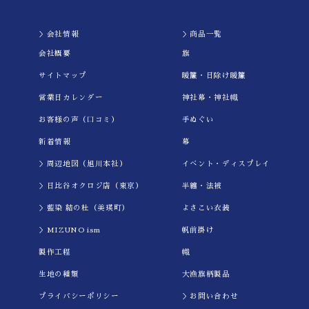
＞会社情報
＞商品一覧
会社概要
旗
サイトマップ
暖簾・日除け暖簾
営業日カレンダー
神社幕・神社幟
お客様の声（口コミ）
手ぬぐい
新着情報
幕
＞周辺地図（旭川本社）
イべント・ディスプレイ
＞日比谷オクロジ店（東京）
半纏・法被
＞藍染 結の杜（美瑛町）
よさこい衣装
＞MIZUNO ism
帆前掛け
製作工程
幟
生地の種類
大漁旗柄製品
プライバシーポリシー
＞お問い合わせ