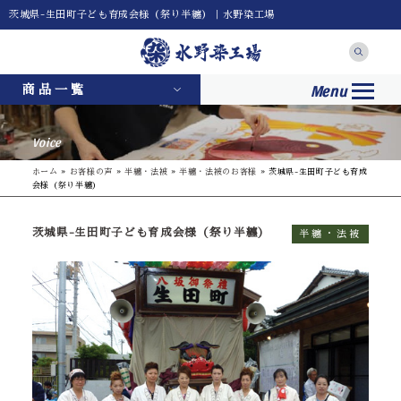
茨城県-生田町子ども育成会様（祭り半纏）｜水野染工場
Menu
商品一覧
Voice
ホーム
»
お客様の声
»
半纏・法被
»
半纏・法被のお客様
»
茨城県-生田町子ども育成
会様（祭り半纏）
茨城県-生田町子ども育成会様（祭り半纏）
半纏・法被