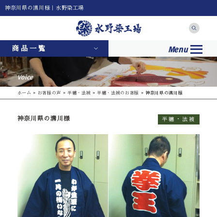
神奈川県の溝川様｜水野染工場
Menu
商品一覧
Voice
ホーム
»
お客様の声
»
半纏・法被
»
半纏・法被のお客様
»
神奈川県の溝川様
神奈川県の溝川様
半纏・法被