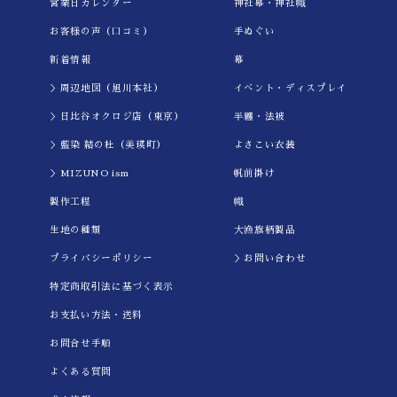
営業日カレンダー
神社幕・神社幟
お客様の声（口コミ）
手ぬぐい
新着情報
幕
＞周辺地図（旭川本社）
イべント・ディスプレイ
＞日比谷オクロジ店（東京）
半纏・法被
＞藍染 結の杜（美瑛町）
よさこい衣装
＞MIZUNO ism
帆前掛け
製作工程
幟
生地の種類
大漁旗柄製品
プライバシーポリシー
＞お問い合わせ
特定商取引法に基づく表示
お支払い方法・送料
お問合せ手順
よくある質問