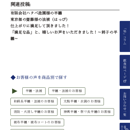
関連投稿:
有限会社ハタベ造園様の半纏
東京都の齋藤様の法被（はっぴ）
仕上がりに満足して頂きました！
「満足な品」と、嬉しいお声をいただきました！～刺子の半
纏～
お客様の声を商品別で探す
►
半纏・法被
半纏・法被のお客様
和柄長半纏・法被のお客様
太鼓半纏・衣装のお客様
消防・火消し半纏のお客様
神輿半纏・祭り長半纏のお客様
被布半纏・被布コートのお客様