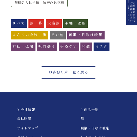
顔料名入れ半纏・法被のお客様
すべて
旗・幕
大漁旗
半纏・法被
よさこい衣装・旗
その他
暖簾・日除け暖簾
神社・仏閣
帆前掛け
手ぬぐい
和装
マスク
お客様の声一覧に戻る
＞会社情報
＞商品一覧
会社概要
旗
サイトマップ
暖簾・日除け暖簾