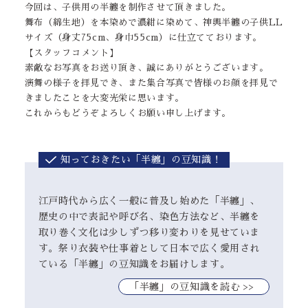
今回は、子供用の半纏を制作させて頂きました。
舞布（綿生地）を本染めで濃紺に染めて、神輿半纏の子供LL
サイズ（身丈75cm、身巾55cm）に仕立てております。
【スタッフコメント】
素敵なお写真をお送り頂き、誠にありがとうございます。
演舞の様子を拝見でき、また集合写真で皆様のお顔を拝見で
きましたことを大変光栄に思います。
これからもどうぞよろしくお願い申し上げます。
知っておきたい「半纏」の豆知識！
江戸時代から広く一般に普及し始めた「半纏」、
歴史の中で表記や呼び名、染色方法など、半纏を
取り巻く文化は少しずつ移り変わりを見せていま
す。祭り衣装や仕事着として日本で広く愛用され
ている「半纏」の豆知識をお届けします。
｢半纏」の豆知識を読む >>