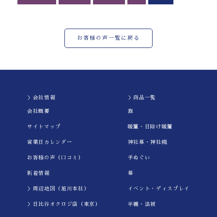
お客様の声一覧に戻る
＞会社情報
＞商品一覧
会社概要
旗
サイトマップ
暖簾・日除け暖簾
営業日カレンダー
神社幕・神社幟
お客様の声（口コミ）
手ぬぐい
新着情報
幕
＞周辺地図（旭川本社）
イべント・ディスプレイ
＞日比谷オクロジ店（東京）
半纏・法被