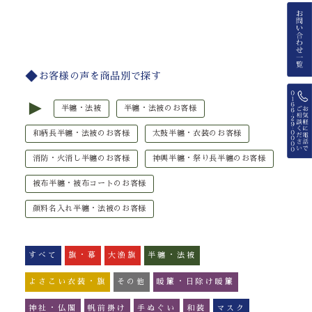
お客様の声を商品別で探す
►
半纏・法被
半纏・法被のお客様
和柄長半纏・法被のお客様
太鼓半纏・衣装のお客様
消防・火消し半纏のお客様
神輿半纏・祭り長半纏のお客様
被布半纏・被布コートのお客様
顔料名入れ半纏・法被のお客様
すべて
旗・幕
大漁旗
半纏・法被
よさこい衣装・旗
その他
暖簾・日除け暖簾
神社・仏閣
帆前掛け
手ぬぐい
和装
マスク