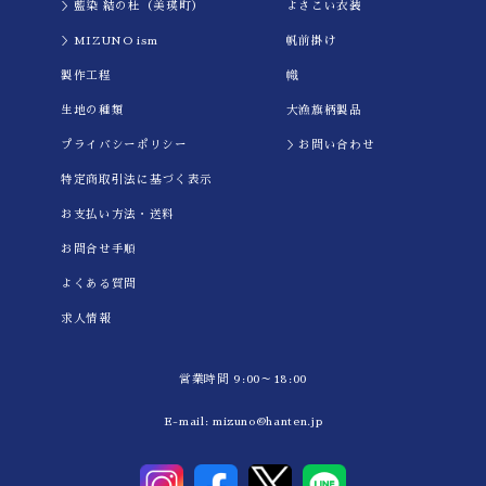
＞藍染 結の杜（美瑛町）
よさこい衣装
＞MIZUNO ism
帆前掛け
製作工程
幟
生地の種類
大漁旗柄製品
プライバシーポリシー
＞お問い合わせ
特定商取引法に基づく表示
お支払い方法・送料
お問合せ手順
よくある質問
求人情報
営業時間 9:00～18:00
E-mail:
mizuno@hanten.jp