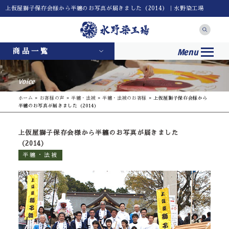
上仮屋獅子保存会様から半纏のお写真が届きました（2014）｜水野染工場
Menu
商品一覧
Voice
ホーム
»
お客様の声
»
半纏・法被
»
半纏・法被のお客様
»
上仮屋獅子保存会様から
半纏のお写真が届きました（2014）
上仮屋獅子保存会様から半纏のお写真が届きました
（2014）
半纏・法被