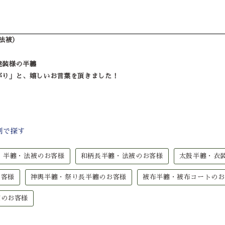
法被）
建装様の半纏
がり」と、嬉しいお言葉を頂きました！
別で探す
半纏・法被のお客様
和柄長半纏・法被のお客様
太鼓半纏・衣
お客様
神輿半纏・祭り長半纏のお客様
被布半纏・被布コートのお
被のお客様