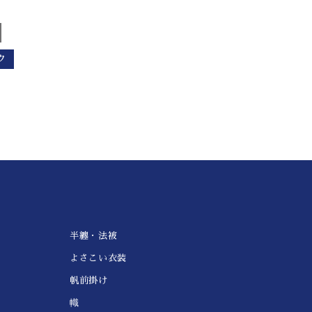
ク
半纏・法被
よさこい衣装
帆前掛け
幟