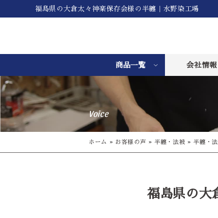
福島県の大倉太々神楽保存会様の半纏｜水野染工場
商品一覧
会社情報
Voice
ホーム
»
お客様の声
»
半纏・法被
»
半纏・法
福島県の大