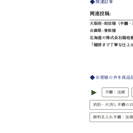
関連記事
関連投稿:
大阪府-岩田様（半纏・
兵庫県-曽根様
北海道の株式会社福地
「細部まで丁寧な仕上
お客様の声を商品
►
半纏・法被
消防・火消し半纏の
顔料名入れ半纏・法