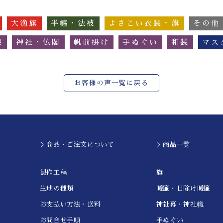
大漁旗
半纏・法被
よさこい衣装・旗
その他
簾
神社・仏閣
帆前掛け
手ぬぐい
和装
マス
お客様の声一覧に戻る
＞商品・ご注文について
＞商品一覧
製作工程
旗
生地の種類
暖簾・日除け暖簾
お支払い方法・送料
神社幕・神社幟
お問合せ手順
手ぬぐい