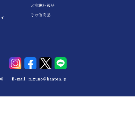
大漁旗柄製品
その他商品
レイ
0 E-mail:
mizuno@hanten.jp