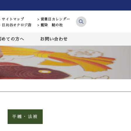
> サイトマップ
> 営業日カレンダー
> 日比谷オクロジ店
> 藍染 結の杜
初めての方へ
お問い合わせ
半纏・法被