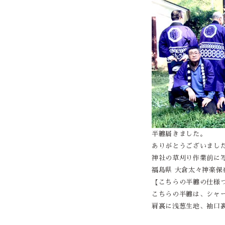
半纏届きました。
ありがとうございまし
神社の草刈り作業前に
福島県 大倉太々神楽保存会
【こちらの半纏の仕様
こちらの半纏は、シャ
肩裏に浅葱生地、袖口