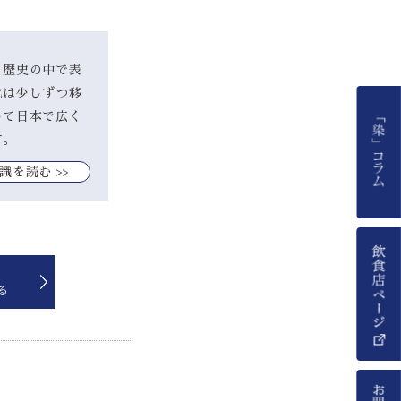
、歴史の中で表
化は少しずつ移
して日本で広く
す。
識を読む >>
る