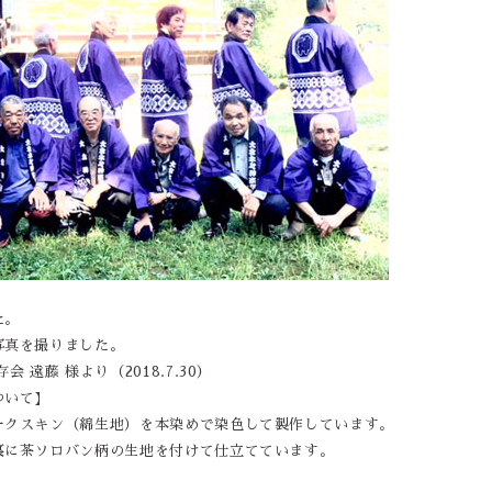
た。
写真を撮りました。
 遠藤 様より（2018.7.30）
ついて】
ークスキン（綿生地）を本染めで染色して製作しています。
裏に茶ソロバン柄の生地を付けて仕立てています。