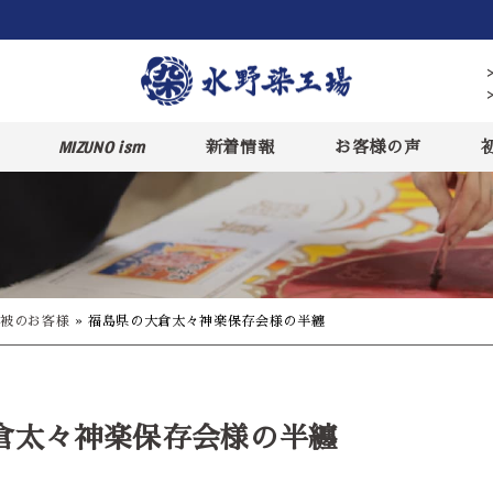
MIZUNO ism
新着情報
お客様の声
被のお客様
»
福島県の大倉太々神楽保存会様の半纏
倉太々神楽保存会様の半纏