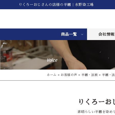
りくろーおじさんの店様の半纏｜水野染工場
商品一覧
会社情報
Voice
ホーム
»
お客様の声
»
半纏・法被
»
半纏・法
りくろーお
素晴らしい半纏を染め