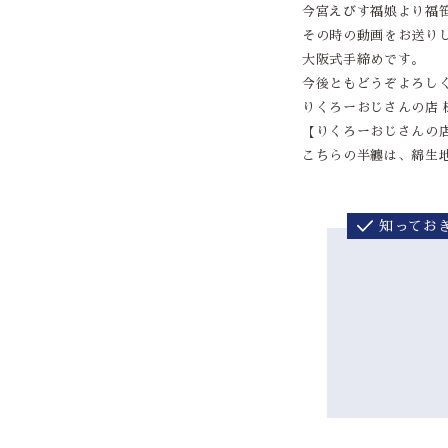
今宮えびす福娘より福
その時の動画をお送り
大阪式手締めです。
今後ともどうぞよろし
りくろーおじさんの店
【りくろーおじさんの
こちらの半纏は、綿生
知ってお