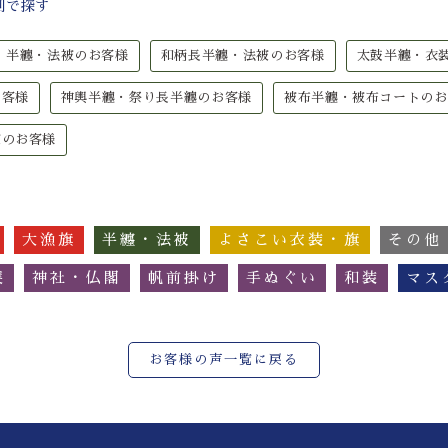
別で探す
半纏・法被のお客様
和柄長半纏・法被のお客様
太鼓半纏・衣
お客様
神輿半纏・祭り長半纏のお客様
被布半纏・被布コートのお
被のお客様
大漁旗
半纏・法被
よさこい衣装・旗
その他
簾
神社・仏閣
帆前掛け
手ぬぐい
和装
マス
お客様の声一覧に戻る