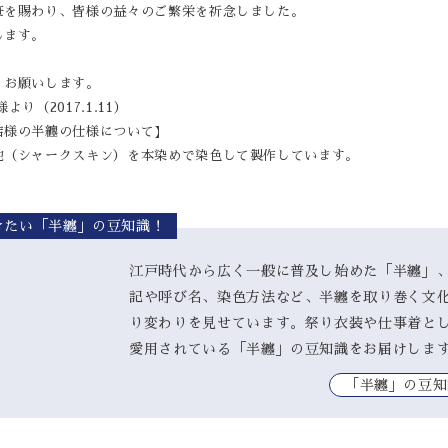
笹を賜わり、皆様の益々のご繁栄を祈念しました。
します。
くお願いします。
様より（2017.1.11）
店様の半纏の仕様について】
地（シャークスキン）を本染めで染色して製作しています。
きたい「半纏」の豆知識！
江戸時代から広く一般に普及し始めた「半纏」
記や呼び名、染色方法など、半纏を取り巻く文
り変わりを見せています。祭り衣装や仕事着と
愛用されている「半纏」の豆知識をお届けしま
｢半纏」の豆知