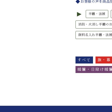
お客様の声を商品
►
半纏・法被
消防・火消し半纏の
顔料名入れ半纏・法
すべて
旗・幕
暖簾・日除け暖