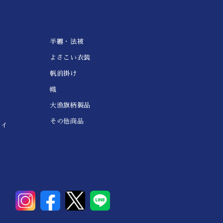
半纏・法被
よさこい衣装
帆前掛け
幟
大漁旗柄製品
その他商品
レイ