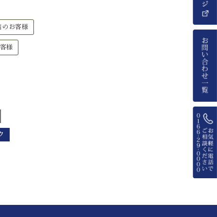
装のお客様
客様
ク