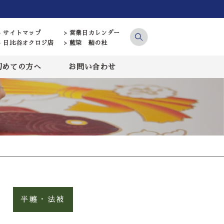
> サイトマップ
> 営業日カレンダー
> 日比谷オクロジ店
> 藍染 結の杜
初めての方へ
お問い合わせ
半纏・法被