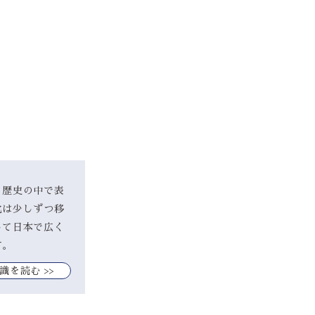
、歴史の中で表
化は少しずつ移
して日本で広く
す。
識を読む >>