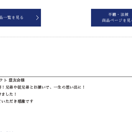
半纏・法被
品一覧を見る
商品ページを見
クト 豊友会様
姿！兄弟や従兄弟とお揃いで、一生の思い出に！
けました！
ていただき感激です