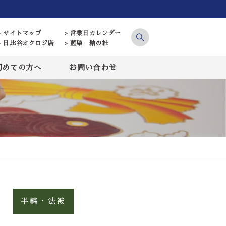
> サイトマップ
> 営業日カレンダー
> 日比谷オクロジ店
> 藍染 結の杜
初めての方へ
お問い合わせ
半纏・法被