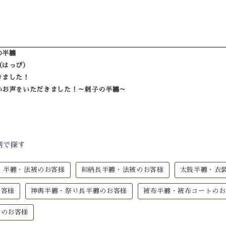
の半纏
（はっぴ）
きました！
いお声をいただきました！～刺子の半纏～
別で探す
半纏・法被のお客様
和柄長半纏・法被のお客様
太鼓半纏・衣
お客様
神輿半纏・祭り長半纏のお客様
被布半纏・被布コートのお
被のお客様