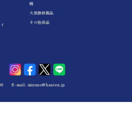
幟
大漁旗柄製品
その他商品
レイ
0 E-mail:
mizuno@hanten.jp