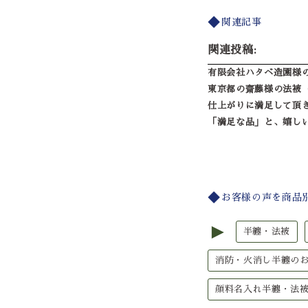
関連記事
関連投稿:
有限会社ハタベ造園様
東京都の齋藤様の法被
仕上がりに満足して頂
「満足な品」と、嬉し
お客様の声を商品
►
半纏・法被
消防・火消し半纏の
顔料名入れ半纏・法