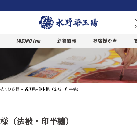
MIZUNO ism
新着情報
お客様の声
被のお客様
»
香川県-谷本様（法被・印半纏）
本様（法被・印半纏）