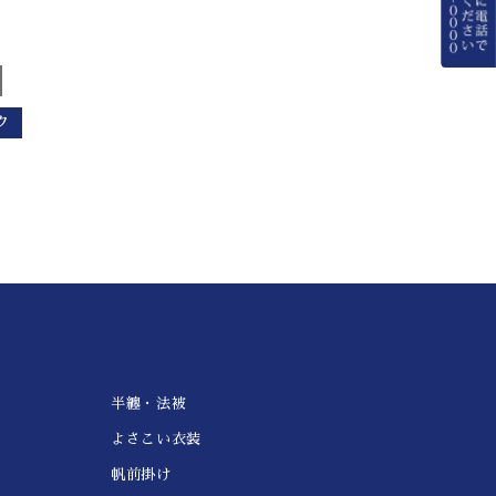
ク
半纏・法被
よさこい衣装
帆前掛け