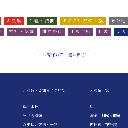
大漁旗
半纏・法被
よさこい衣装・旗
その他
簾
神社・仏閣
帆前掛け
手ぬぐい
和装
マス
お客様の声一覧に戻る
＞商品・ご注文について
＞商品一覧
製作工程
旗
生地の種類
暖簾・日除け暖簾
お支払い方法・送料
神社幕・神社幟