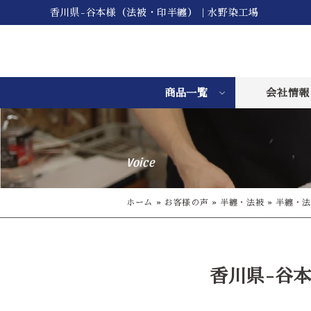
香川県-谷本様（法被・印半纏）｜水野染工場
商品一覧
会社情報
Voice
ホーム
»
お客様の声
»
半纏・法被
»
半纏・法
香川県-谷