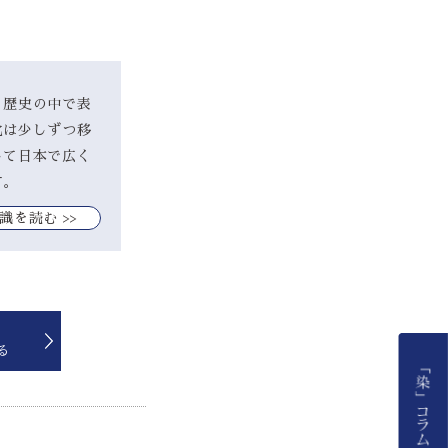
、歴史の中で表
化は少しずつ移
して日本で広く
す。
識を読む >>
る