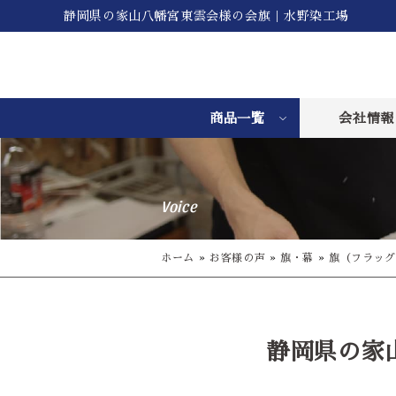
静岡県の家山八幡宮東雲会様の会旗｜水野染工場
商品一覧
会社情報
Voice
ホーム
»
お客様の声
»
旗・幕
»
旗（フラッグ
静岡県の家