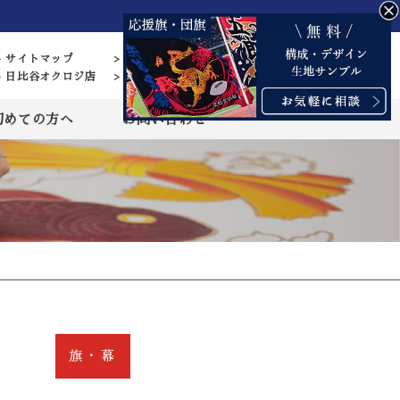
> サイトマップ
> 営業日カレンダー
> 日比谷オクロジ店
> 藍染 結の杜
初めての方へ
お問い合わせ
旗・幕