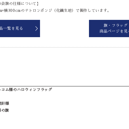
の会旗の仕様について】
cm×横300cmのテトロンポンジ（化繊生地）で製作しています。
旗・フラッグ
品一覧を見る
商品ページを見
トコム様のハロウィンフラッグ
設計様
様の旗