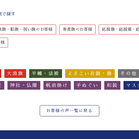
別で探す
漁旗・船旗・祝い旗のお客様
寄書旗のお客様
応援旗・応援幕・
客様
大漁旗
半纏・法被
よさこい衣装・旗
その他
簾
神社・仏閣
帆前掛け
手ぬぐい
和装
マス
お客様の声一覧に戻る