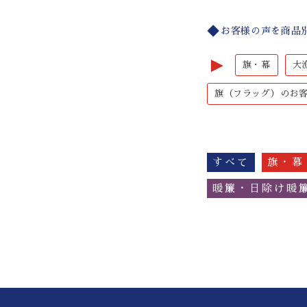
お客様の声を商品
►
旗・幕
大
旗（フラッグ）のお
すべて
旗・幕
暖簾・日除け暖