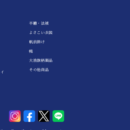
半纏・法被
よさこい衣装
帆前掛け
幟
大漁旗柄製品
その他商品
レイ