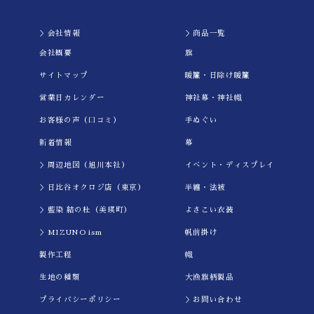
＞会社情報
＞商品一覧
会社概要
旗
サイトマップ
暖簾・日除け暖簾
営業日カレンダー
神社幕・神社幟
お客様の声（口コミ）
手ぬぐい
新着情報
幕
＞周辺地図（旭川本社）
イべント・ディスプレイ
＞日比谷オクロジ店（東京）
半纏・法被
＞藍染 結の杜（美瑛町）
よさこい衣装
＞MIZUNO ism
帆前掛け
製作工程
幟
生地の種類
大漁旗柄製品
プライバシーポリシー
＞お問い合わせ