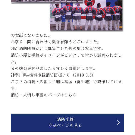
お世話になりました。
お祭りに間に合わせて戴き有難うございました。
我が消防団員がいつ部集合した処の集合写真です。
消防小屋と半纏がイメージがピッタリで皆から褒められまし
た。
又の機会が有りましたら宜しくお願いします。
神奈川県-横浜市緑消防団様より（2010.9.3）
こちらの消防・火消し半纏は葛城（綿生地）で製作していま
す。
消防・火消し半纏のページはこちら
消防半纏
商品ページを見る