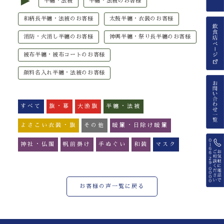
►
半纏・法被
半纏・法被のお客様
和柄長半纏・法被のお客様
太鼓半纏・衣装のお客様
消防・火消し半纏のお客様
神輿半纏・祭り長半纏のお客様
被布半纏・被布コートのお客様
顔料名入れ半纏・法被のお客様
すべて
旗・幕
大漁旗
半纏・法被
よさこい衣装・旗
その他
暖簾・日除け暖簾
神社・仏閣
帆前掛け
手ぬぐい
和装
マスク
お客様の声一覧に戻る