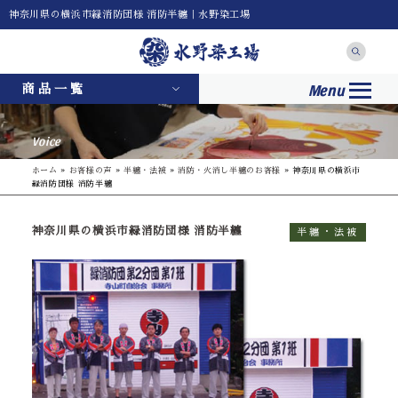
神奈川県の横浜市緑消防団様 消防半纏｜水野染工場
Menu
商品一覧
Voice
ホーム
»
お客様の声
»
半纏・法被
»
消防・火消し半纏のお客様
»
神奈川県の横浜市
緑消防団様 消防半纏
神奈川県の横浜市緑消防団様 消防半纏
半纏・法被