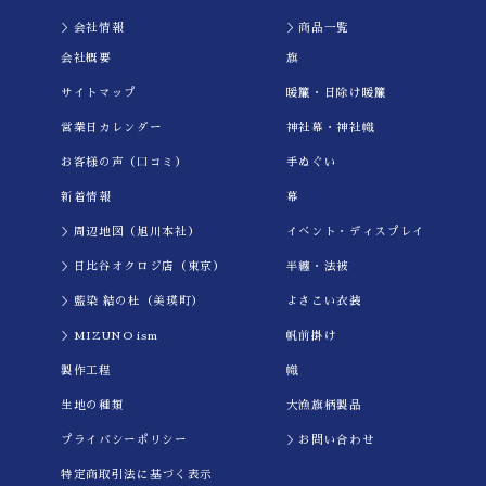
＞会社情報
＞商品一覧
会社概要
旗
サイトマップ
暖簾・日除け暖簾
営業日カレンダー
神社幕・神社幟
お客様の声（口コミ）
手ぬぐい
新着情報
幕
＞周辺地図（旭川本社）
イべント・ディスプレイ
＞日比谷オクロジ店（東京）
半纏・法被
＞藍染 結の杜（美瑛町）
よさこい衣装
＞MIZUNO ism
帆前掛け
製作工程
幟
生地の種類
大漁旗柄製品
プライバシーポリシー
＞お問い合わせ
特定商取引法に基づく表示