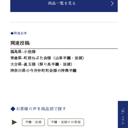
商品一覧を見る
関連記事
関連投稿:
福島県-小池様
青森県-町居ねぷた会様（山車半纏・法被）
大分県-眞玉様（祭り長半纏・法被）
神奈川県の今井仲町町会様の神輿半纏
お客様の声を商品別で探す
►
半纏・法被
半纏・法被のお客様