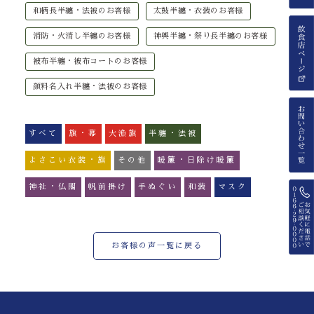
和柄長半纏・法被のお客様
太鼓半纏・衣装のお客様
消防・火消し半纏のお客様
神輿半纏・祭り長半纏のお客様
被布半纏・被布コートのお客様
顔料名入れ半纏・法被のお客様
すべて
旗・幕
大漁旗
半纏・法被
よさこい衣装・旗
その他
暖簾・日除け暖簾
神社・仏閣
帆前掛け
手ぬぐい
和装
マスク
お客様の声一覧に戻る