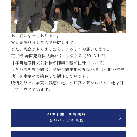
お世話になっております。
写真を撮りましたので送信します。
また、機会がありましたら、よろしくお願いします。
東京都 赤間建設株式会社 沖山 様より（2018.1.7）
【赤間建設株式会社様の神輿半纏の仕様について】
こちらの神輿半纏は、高級半纏生地の丸紡24貫（小巾の綿生
地）を本染めで染色して製作しています。
腰柄入りで、肩裏に浅葱生地、袖口裏に茶ソロバン生地を付
けて仕立てています。
神輿半纏・神輿法被
商品ページを見る