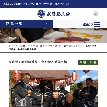
東京都の赤間建設株式会社様の神輿半纏｜水野染工場
Menu
商品一覧
Voice
ホーム
»
お客様の声
»
半纏・法被
»
神輿半纏・祭り長半纏のお客様
»
東京都の赤間
建設株式会社様の神輿半纏
東京都の赤間建設株式会社様の神輿半纏
半纏・法被