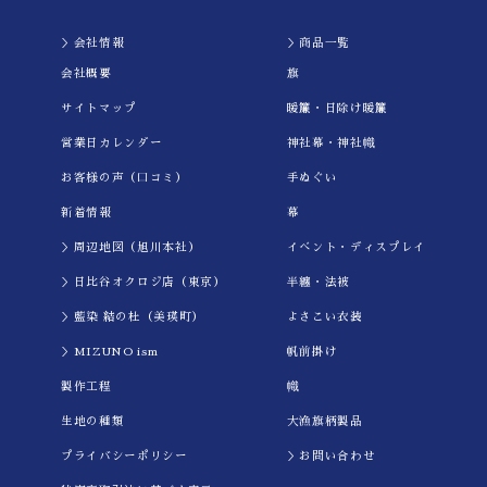
＞会社情報
＞商品一覧
会社概要
旗
サイトマップ
暖簾・日除け暖簾
営業日カレンダー
神社幕・神社幟
お客様の声（口コミ）
手ぬぐい
新着情報
幕
＞周辺地図（旭川本社）
イべント・ディスプレイ
＞日比谷オクロジ店（東京）
半纏・法被
＞藍染 結の杜（美瑛町）
よさこい衣装
＞MIZUNO ism
帆前掛け
製作工程
幟
生地の種類
大漁旗柄製品
プライバシーポリシー
＞お問い合わせ