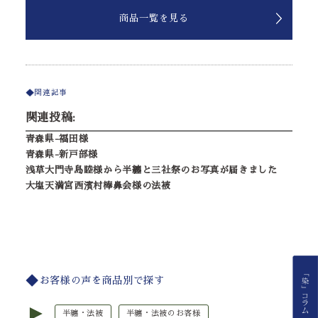
商品一覧を見る
関連記事
関連投稿:
青森県-福田様
青森県-新戸部様
浅草大門寺島睦様から半纏と三社祭のお写真が届きました
大塩天満宮西濱村棒鼻会様の法被
お客様の声を商品別で探す
►
半纏・法被
半纏・法被のお客様