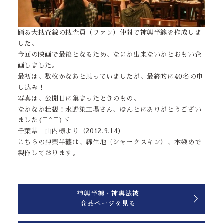
踊る大捜査線の捜査員（ファン）仲間で神輿半纏を作成しま
した。
今回の映画で最後となるため、なにか出来ないかとおもい企
画しました。
最初は、数枚かなあと思っていましたが、最終的に40名の申
し込み！
写真は、公開日に集まったときのもの。
なかなか壮観！水野染工場さん、ほんとにありがとうござい
ました(￣^￣)ゞ
千葉県 山内様より（2012.9.14）
こちらの神輿半纏は、綿生地（シャークスキン）、本染めで
製作しております。
神輿半纏・神輿法被
商品ページを見る