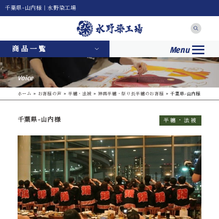
千葉県-山内様｜水野染工場
Menu
商品一覧
Voice
ホーム
»
お客様の声
»
半纏・法被
»
神輿半纏・祭り長半纏のお客様
»
千葉県-山内様
千葉県-山内様
半纏・法被