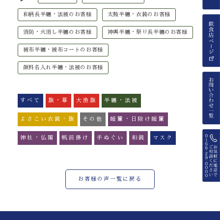
和柄長半纏・法被のお客様
太鼓半纏・衣装のお客様
消防・火消し半纏のお客様
神輿半纏・祭り長半纏のお客様
被布半纏・被布コートのお客様
顔料名入れ半纏・法被のお客様
すべて
旗・幕
大漁旗
半纏・法被
よさこい衣装・旗
その他
暖簾・日除け暖簾
神社・仏閣
帆前掛け
手ぬぐい
和装
マスク
お客様の声一覧に戻る