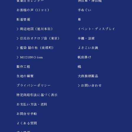
営業日カレンダー
神社幕・神社幟
お客様の声（口コミ）
手ぬぐい
新着情報
幕
＞周辺地図（旭川本社）
イべント・ディスプレイ
＞日比谷オクロジ店（東京）
半纏・法被
＞藍染 結の杜（美瑛町）
よさこい衣装
＞MIZUNO ism
帆前掛け
製作工程
幟
生地の種類
大漁旗柄製品
プライバシーポリシー
＞お問い合わせ
特定商取引法に基づく表示
お支払い方法・送料
お問合せ手順
よくある質問