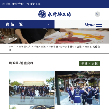
埼玉県-池盛会様｜水野染工場
Menu
商品一覧
Voice
ホーム
»
お客様の声
»
半纏・法被
»
神輿半纏・祭り長半纏のお客様
»
埼玉県-池盛会
様
埼玉県-池盛会様
半纏・法被