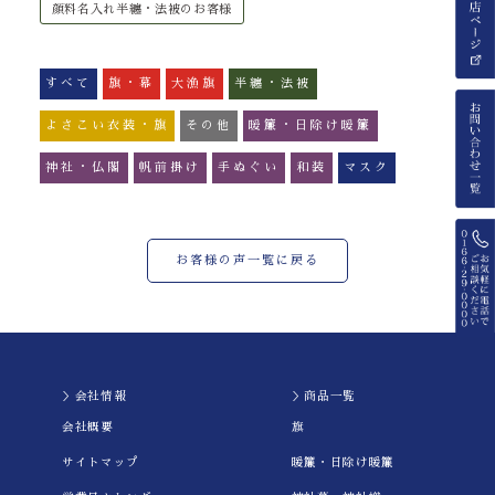
顔料名入れ半纏・法被のお客様
すべて
旗・幕
大漁旗
半纏・法被
よさこい衣装・旗
その他
暖簾・日除け暖簾
神社・仏閣
帆前掛け
手ぬぐい
和装
マスク
お客様の声一覧に戻る
＞会社情報
＞商品一覧
会社概要
旗
サイトマップ
暖簾・日除け暖簾