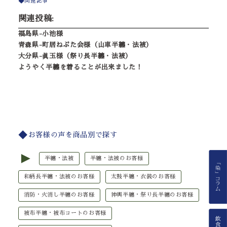
関連記事
関連投稿:
福島県-小池様
青森県-町居ねぷた会様（山車半纏・法被）
大分県-眞玉様（祭り長半纏・法被）
ようやく半纏を着ることが出来ました！
お客様の声を商品別で探す
►
半纏・法被
半纏・法被のお客様
和柄長半纏・法被のお客様
太鼓半纏・衣装のお客様
消防・火消し半纏のお客様
神輿半纏・祭り長半纏のお客様
被布半纏・被布コートのお客様