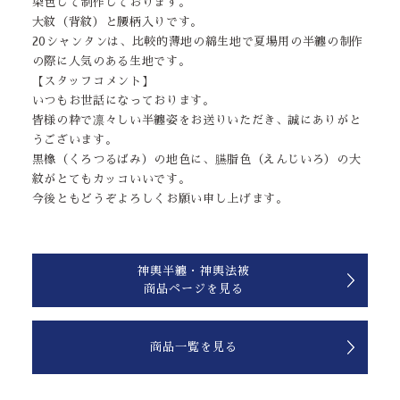
染色して制作しております。
大紋（背紋）と腰柄入りです。
20シャンタンは、比較的薄地の綿生地で夏場用の半纏の制作
の際に人気のある生地です。
【スタッフコメント】
いつもお世話になっております。
皆様の粋で凛々しい半纏姿をお送りいただき、誠にありがと
うございます。
黒橡（くろつるばみ）の地色に、臙脂色（えんじいろ）の大
紋がとてもカッコいいです。
今後ともどうぞよろしくお願い申し上げます。
神輿半纏・神輿法被
商品ページを見る
商品一覧を見る