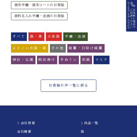
被布半纏・被布コートのお客様
顔料名入れ半纏・法被のお客様
すべて
旗・幕
大漁旗
半纏・法被
よさこい衣装・旗
その他
暖簾・日除け暖簾
神社・仏閣
帆前掛け
手ぬぐい
和装
マスク
お客様の声一覧に戻る
＞会社情報
＞商品一覧
会社概要
旗