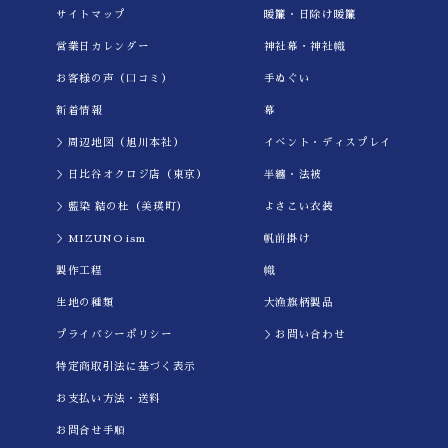
サイトマップ
暖簾・日除け暖簾
営業日カレンダー
神社幕・神社幟
お客様の声（口コミ）
手ぬぐい
新着情報
幕
＞周辺地図（旭川本社）
イべント・ディスプレイ
＞日比谷オクロジ店（東京）
半纏・法被
＞藍染 結の杜（美瑛町）
よさこい衣装
＞MIZUNO ism
帆前掛け
製作工程
幟
生地の種類
大漁旗柄製品
プライバシーポリシー
＞お問い合わせ
特定商取引法に基づく表示
お支払い方法・送料
お問合せ手順