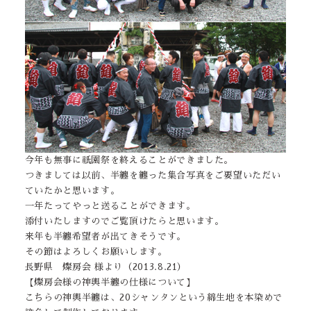
今年も無事に祇園祭を終えることができました。
つきましては以前、半纏を纏った集合写真をご要望いただい
ていたかと思います。
一年たってやっと送ることができます。
添付いたしますのでご覧頂けたらと思います。
来年も半纏希望者が出てきそうです。
その節はよろしくお願いします。
長野県 燦房会 様より（2013.8.21）
【燦房会様の神輿半纏の仕様について】
こちらの神輿半纏は、20シャンタンという綿生地を本染めで