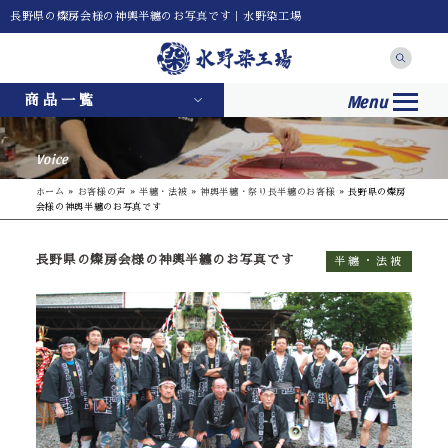
長野県の燦房会様の神輿半纏のお写真です｜水野染工場
Menu
商品一覧
Voice
ホーム
»
お客様の声
»
半纏・法被
»
神輿半纏・祭り長半纏のお客様
»
長野県の燦房
会様の神輿半纏のお写真です
長野県の燦房会様の神輿半纏のお写真です
半纏・法被