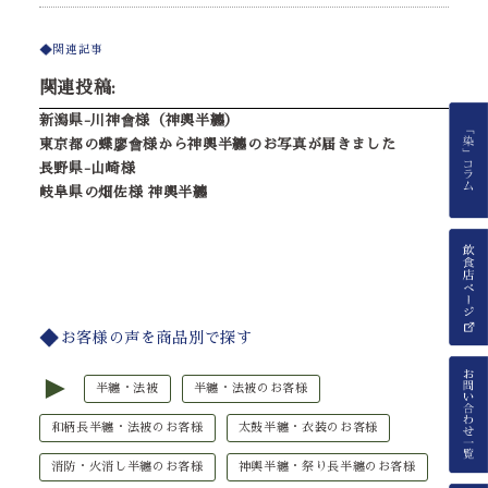
関連記事
関連投稿:
新潟県-川神會様（神輿半纏）
東京都の蝶廖會様から神輿半纏のお写真が届きました
長野県-山崎様
岐阜県の畑佐様 神輿半纏
お客様の声を商品別で探す
►
半纏・法被
半纏・法被のお客様
和柄長半纏・法被のお客様
太鼓半纏・衣装のお客様
消防・火消し半纏のお客様
神輿半纏・祭り長半纏のお客様