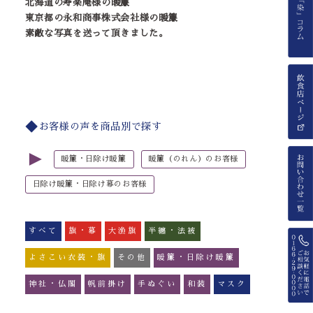
北海道の寿楽庵様の暖簾
東京都の永和商事株式会社様の暖簾
素敵な写真を送って頂きました。
お客様の声を商品別で探す
►
暖簾・日除け暖簾
暖簾（のれん）のお客様
日除け暖簾・日除け幕のお客様
すべて
旗・幕
大漁旗
半纏・法被
よさこい衣装・旗
その他
暖簾・日除け暖簾
神社・仏閣
帆前掛け
手ぬぐい
和装
マスク