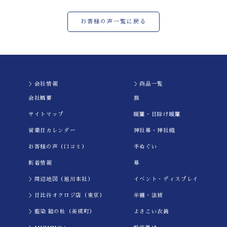
お客様の声一覧に戻る
＞会社情報
＞商品一覧
会社概要
旗
サイトマップ
暖簾・日除け暖簾
営業日カレンダー
神社幕・神社幟
お客様の声（口コミ）
手ぬぐい
新着情報
幕
＞周辺地図（旭川本社）
イべント・ディスプレイ
＞日比谷オクロジ店（東京）
半纏・法被
＞藍染 結の杜（美瑛町）
よさこい衣装