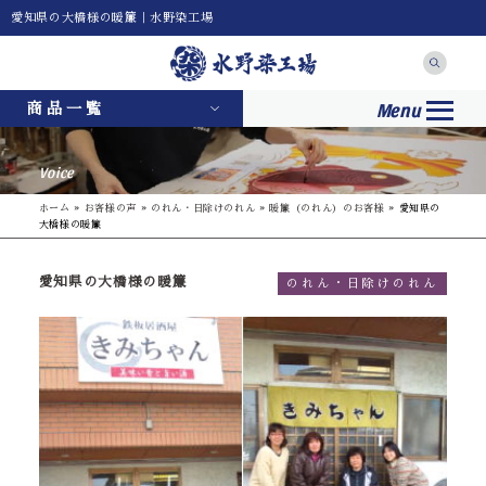
愛知県の大橋様の暖簾｜水野染工場
Menu
商品一覧
Voice
ホーム
»
お客様の声
»
のれん・日除けのれん
»
暖簾（のれん）のお客様
»
愛知県の
大橋様の暖簾
愛知県の大橋様の暖簾
のれん・日除けのれん