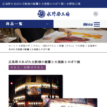
広島県のあばれ太鼓様の暖簾と大漁旗とのぼり旗｜水野染工場
Menu
商品一覧
Voice
ホーム
»
お客様の声
»
のれん・日除けのれん
»
暖簾（のれん）のお客様
»
広島県の
あばれ太鼓様の暖簾と大漁旗とのぼり旗
広島県のあばれ太鼓様の暖簾と大漁旗とのぼり旗
のれん・日除けのれん