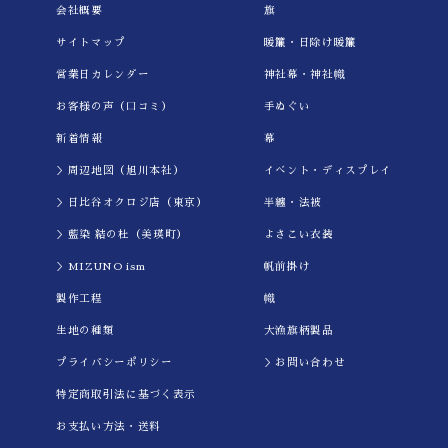
会社概要
旗
サイトマップ
暖簾・日除け暖簾
営業日カレンダー
神社幕・神社幟
お客様の声（口コミ）
手ぬぐい
新着情報
幕
＞周辺地図（旭川本社）
イべント・ディスプレイ
＞日比谷オクロジ店（東京）
半纏・法被
＞藍染 結の杜（美瑛町）
よさこい衣装
＞MIZUNO ism
帆前掛け
製作工程
幟
生地の種類
大漁旗柄製品
プライバシーポリシー
＞お問い合わせ
特定商取引法に基づく表示
お支払い方法・送料