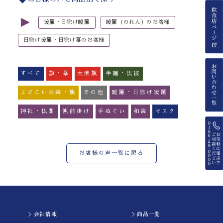
►
暖簾・日除け暖簾
暖簾（のれん）のお客様
日除け暖簾・日除け幕のお客様
すべて
旗・幕
大漁旗
半纏・法被
よさこい衣装・旗
その他
暖簾・日除け暖簾
神社・仏閣
帆前掛け
手ぬぐい
和装
マスク
お客様の声一覧に戻る
＞会社情報
＞商品一覧