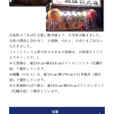
広島県の「あばれ太鼓」藤井様より、お写真が届きました。
お店の開店に合わせて、大漁旗、のれん、のぼりをご注文い
ただきました。
（エントランス上部中央の大きな大漁旗は、お客様オリジナ
ルデザインです。）
※大漁旗は、縦268cm×横404cmのテトロンツイル（化繊生
地）で製作しています。
※暖簾（のれん）は、縦50cm×横590cmの11号帆布（綿生
地）で製作しています。
※大漁旗柄のぼり旗は、縦180cm×横50cmのテトロンポンジ
（化繊生地）で製作しています。
暖簾