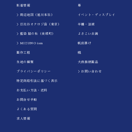
新着情報
幕
＞周辺地図（旭川本社）
イべント・ディスプレイ
＞日比谷オクロジ店（東京）
半纏・法被
＞藍染 結の杜（美瑛町）
よさこい衣装
＞MIZUNO ism
帆前掛け
製作工程
幟
生地の種類
大漁旗柄製品
プライバシーポリシー
＞お問い合わせ
特定商取引法に基づく表示
お支払い方法・送料
お問合せ手順
よくある質問
求人情報