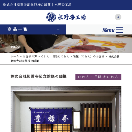
株式会社紫雲寺記念館様の暖簾｜水野染工場
Menu
商品一覧
Voice
ホーム
»
お客様の声
»
のれん・日除けのれん
»
暖簾（のれん）のお客様
»
株式会社
紫雲寺記念館様の暖簾
株式会社紫雲寺記念館様の暖簾
のれん・日除けのれん