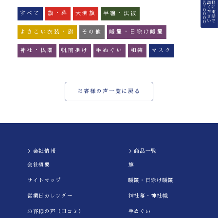
すべて
旗・幕
大漁旗
半纏・法被
よさこい衣装・旗
その他
暖簾・日除け暖簾
神社・仏閣
帆前掛け
手ぬぐい
和装
マスク
お客様の声一覧に戻る
＞会社情報
＞商品一覧
会社概要
旗
サイトマップ
暖簾・日除け暖簾
営業日カレンダー
神社幕・神社幟
お客様の声（口コミ）
手ぬぐい