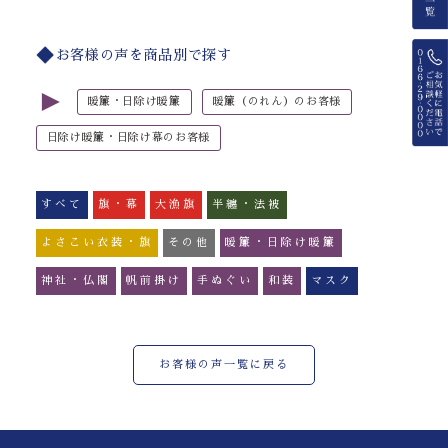
お客様の声を商品別で探す
►
暖簾・日除け暖簾
暖簾（のれん）のお客様
日除け暖簾・日除け幕のお客様
すべて
旗・幕
大漁旗
半纏・法被
よさこい衣装・旗
その他
暖簾・日除け暖簾
神社・仏閣
帆前掛け
手ぬぐい
和装
マスク
お客様の声一覧に戻る