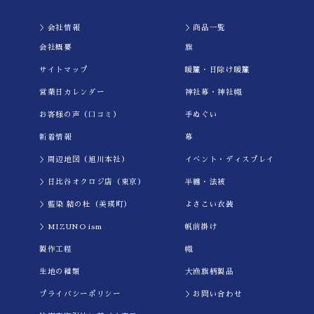
＞会社情報
＞商品一覧
会社概要
旗
サイトマップ
暖簾・日除け暖簾
営業日カレンダー
神社幕・神社幟
お客様の声（口コミ）
手ぬぐい
新着情報
幕
＞周辺地図（旭川本社）
イべント・ディスプレイ
＞日比谷オクロジ店（東京）
半纏・法被
＞藍染 結の杜（美瑛町）
よさこい衣装
＞MIZUNO ism
帆前掛け
製作工程
幟
生地の種類
大漁旗柄製品
プライバシーポリシー
＞お問い合わせ