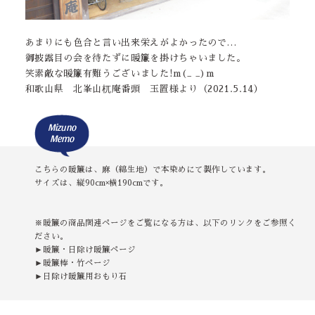
あまりにも色合と言い出来栄えがよかったので…
御披露目の会を待たずに暖簾を掛けちゃいました。
笑素敵な暖簾有難うございました!m(_ _)m
和歌山県 北峯山杌庵番頭 玉置様より（2021.5.14）
Mizuno
Memo
こちらの暖簾は、麻（綿生地）で本染めにて製作しています。
サイズは、縦90cm×横190cmです。
※暖簾の商品関連ページをご覧になる方は、以下のリンクをご参照く
ださい。
►暖簾・日除け暖簾ページ
►暖簾棒・竹ページ
►日除け暖簾用おもり石