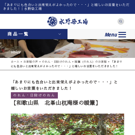
「あまりにも色合いと出来栄えがよかったので・・・」と嬉しいお言葉をいただ
きました！｜水野染工場
Menu
商品一覧
Voice
ホーム
»
お客様の声
»
のれん・日除けのれん
»
暖簾（のれん）のお客様
»
「あまり
にも色合いと出来栄えがよかったので・・・」と嬉しいお言葉をいただきました！
「あまりにも色合いと出来栄えがよかったので・・・」と
嬉しいお言葉をいただきました！
のれん・日除けのれん
【和歌山県 北峯山杌庵様の暖簾】