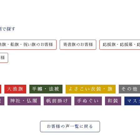
別で探す
漁旗・船旗・祝い旗のお客様
寄書旗のお客様
応援旗・応援幕・
客様
大漁旗
半纏・法被
よさこい衣装・旗
その他
簾
神社・仏閣
帆前掛け
手ぬぐい
和装
マス
お客様の声一覧に戻る