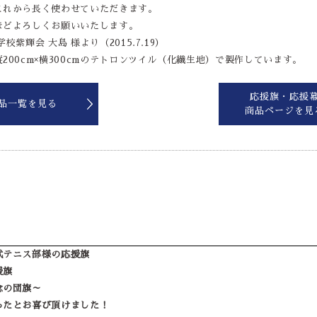
これから長く使わせていただきます。
ほどよろしくお願いいたします。
紫輝会 大島 様より（2015.7.19）
200cm×横300cmのテトロンツイル（化繊生地）で製作しています。
応援旗・応援
品一覧を見る
商品ページを見
式テニス部様の応援旗
援旗
念の団旗～
ったとお喜び頂けました！