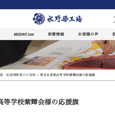
MIZUNO ism
新着情報
お客様の声
幕・応援横断幕のお客様
»
同志社香里高等学校紫輝会様の応援旗
高等学校紫輝会様の応援旗