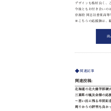
デザインも格好良く、
今後ともお付き合いの
京都府 同志社香里高等学校
※こちらの応援旗は、縦
商
関連記事
関連投稿:
北海道の北大歯学部硬
三重県の颯友会様の応
～思い出に残る卒団記
周りからの評判も良か