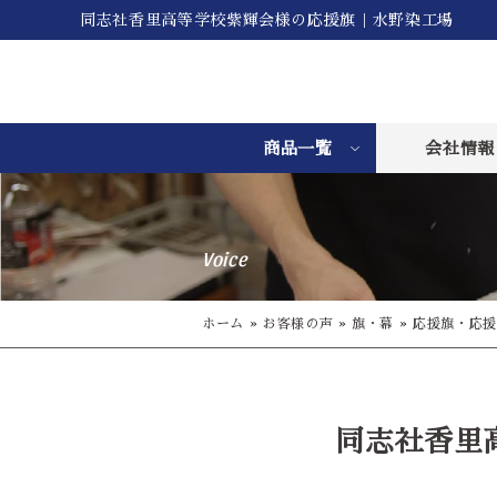
同志社香里高等学校紫輝会様の応援旗｜水野染工場
商品一覧
会社情報
Voice
ホーム
»
お客様の声
»
旗・幕
»
応援旗・応援
同志社香里