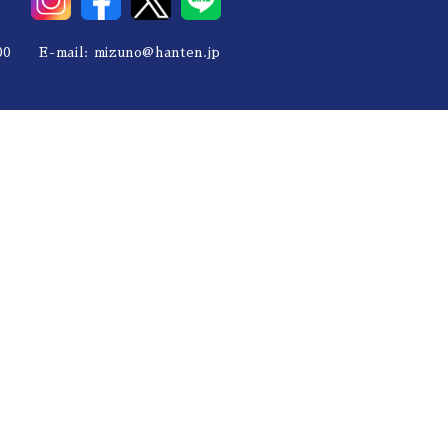
0 E-mail:
mizuno@hanten.jp