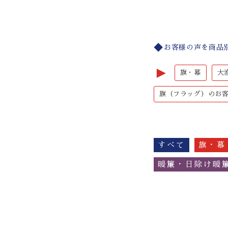
お客様の声を商品
►
旗・幕
大
旗（フラッグ）のお
すべて
旗・幕
暖簾・日除け暖