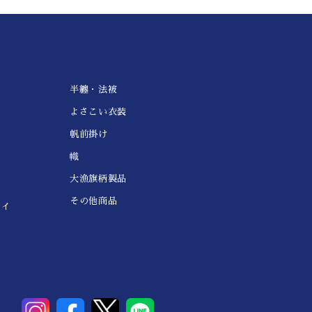
半纏・法被
よさこい衣装
帆前掛け
幟
大漁旗柄製品
その他商品
レイ