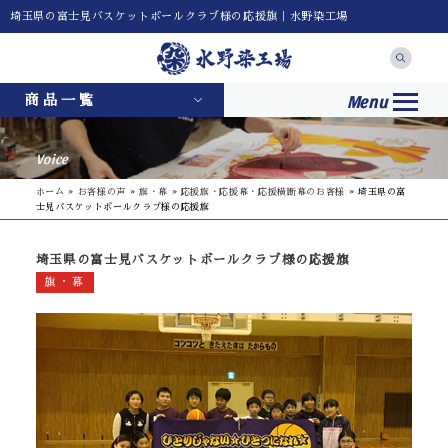
埼玉県の富士見バスケットボールクラブ様の応援旗｜水野染工場
Menu
商品一覧
Voice
ホーム
»
お客様の声
»
旗・幕
»
応援旗・応援幕・応援横断幕のお客様
»
埼玉県の富
士見バスケットボールクラブ様の応援旗
埼玉県の富士見バスケットボールクラブ様の応援旗
旗・幕