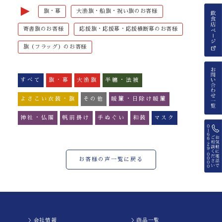
►
旗・幕
大漁旗・船旗・祝い旗のお客様
寄書旗のお客様
応援旗・応援幕・応援横断幕のお客様
旗（フラッグ）のお客様
すべて
旗・幕
大漁旗
半纏・法被
よさこい衣装・旗
その他
暖簾・日除け暖簾
神社・仏閣
帆前掛け
手ぬぐい
和装
マスク
お客様の声一覧に戻る
＞会社情報
＞商品一覧