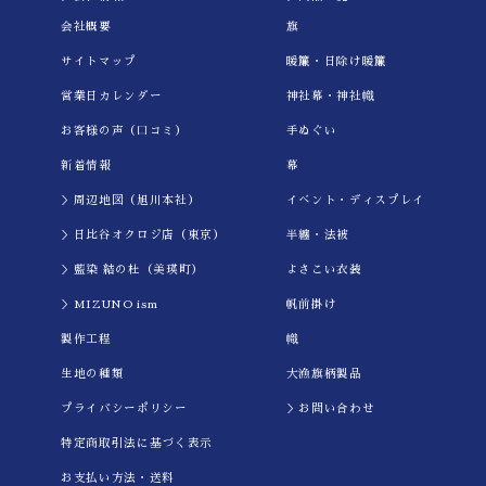
会社概要
旗
サイトマップ
暖簾・日除け暖簾
営業日カレンダー
神社幕・神社幟
お客様の声（口コミ）
手ぬぐい
新着情報
幕
＞周辺地図（旭川本社）
イべント・ディスプレイ
＞日比谷オクロジ店（東京）
半纏・法被
＞藍染 結の杜（美瑛町）
よさこい衣装
＞MIZUNO ism
帆前掛け
製作工程
幟
生地の種類
大漁旗柄製品
プライバシーポリシー
＞お問い合わせ
特定商取引法に基づく表示
お支払い方法・送料