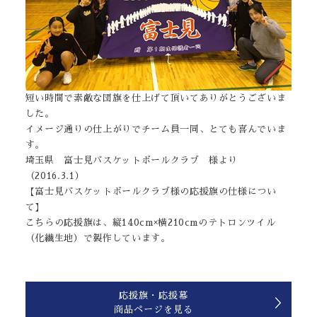
短い時間で素敵な団旗を仕上げて頂いてありがとうございま
した。
イメージ通りの仕上がりでチーム員一同、とても喜んでいま
す。
埼玉県 富士見バスケットボールクラブ 様より
（2016.3.1）
【富士見バスケットボールクラブ様の応援旗の仕様につい
て】
こちらの応援旗は、縦140cm×横210cmのテトロンツイル
（化繊生地）で製作しています。
応援旗・応援幕
商品ページを見る