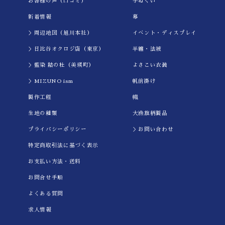
お客様の声（口コミ）
手ぬぐい
新着情報
幕
＞周辺地図（旭川本社）
イべント・ディスプレイ
＞日比谷オクロジ店（東京）
半纏・法被
＞藍染 結の杜（美瑛町）
よさこい衣装
＞MIZUNO ism
帆前掛け
製作工程
幟
生地の種類
大漁旗柄製品
プライバシーポリシー
＞お問い合わせ
特定商取引法に基づく表示
お支払い方法・送料
お問合せ手順
よくある質問
求人情報