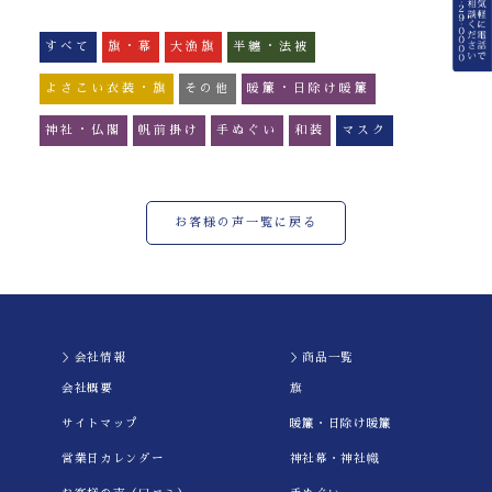
すべて
旗・幕
大漁旗
半纏・法被
よさこい衣装・旗
その他
暖簾・日除け暖簾
神社・仏閣
帆前掛け
手ぬぐい
和装
マスク
お客様の声一覧に戻る
＞会社情報
＞商品一覧
会社概要
旗
サイトマップ
暖簾・日除け暖簾
営業日カレンダー
神社幕・神社幟