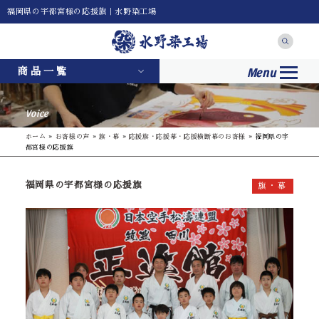
福岡県の宇都宮様の応援旗｜水野染工場
Menu
商品一覧
Voice
ホーム
»
お客様の声
»
旗・幕
»
応援旗・応援幕・応援横断幕のお客様
»
福岡県の宇
都宮様の応援旗
福岡県の宇都宮様の応援旗
旗・幕