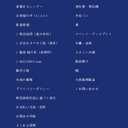
営業日カレンダー
神社幕・神社幟
お客様の声（口コミ）
手ぬぐい
新着情報
幕
＞周辺地図（旭川本社）
イべント・ディスプレイ
＞日比谷オクロジ店（東京）
半纏・法被
＞藍染 結の杜（美瑛町）
よさこい衣装
＞MIZUNO ism
帆前掛け
製作工程
幟
生地の種類
大漁旗柄製品
プライバシーポリシー
＞お問い合わせ
特定商取引法に基づく表示
お支払い方法・送料
お問合せ手順
よくある質問