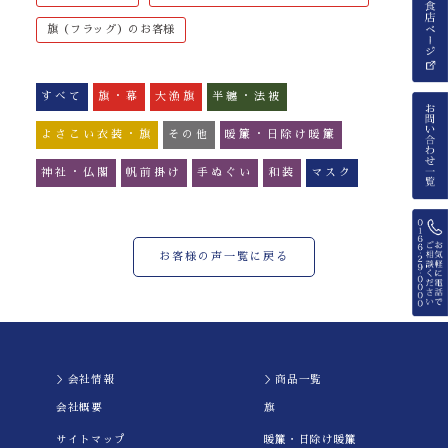
旗（フラッグ）のお客様
すべて
旗・幕
大漁旗
半纏・法被
よさこい衣装・旗
その他
暖簾・日除け暖簾
神社・仏閣
帆前掛け
手ぬぐい
和装
マスク
お客様の声一覧に戻る
＞会社情報
＞商品一覧
会社概要
旗
サイトマップ
暖簾・日除け暖簾