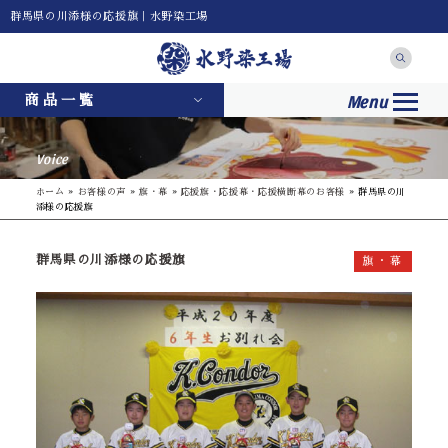
群馬県の川添様の応援旗｜水野染工場
Menu
商品一覧
Voice
ホーム
»
お客様の声
»
旗・幕
»
応援旗・応援幕・応援横断幕のお客様
»
群馬県の川
添様の応援旗
群馬県の川添様の応援旗
旗・幕