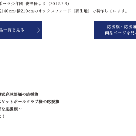
ーツ少年団-安澤様より（2012.7.3）
140cm×横210cmのオックスフォード（綿生地）で製作しています。
応援旗・応援
品一覧を見る
商品ページを見
硬式庭球部様の応援旗
スケットボールクラブ様の応援旗
評な応援旗～
た！