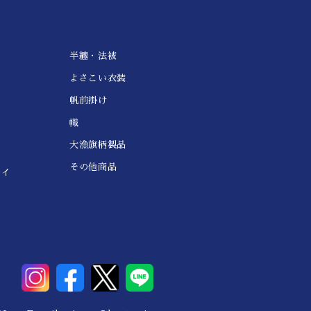
半纏・法被
よさこい衣装
帆前掛け
幟
大漁旗柄製品
その他商品
レイ