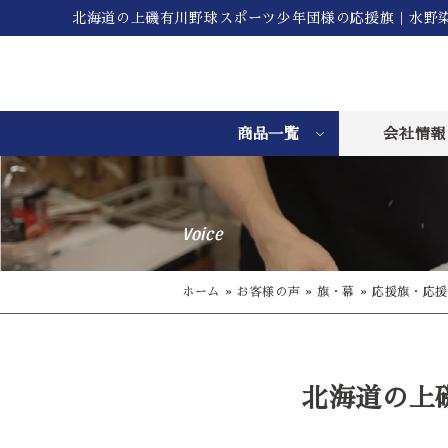
北海道の上磯有川野球スポーツ少年団様の応援旗｜水野
商品一覧
会社情報
Voice
ホーム
»
お客様の声
»
旗・幕
»
応援旗・応援
北海道の上