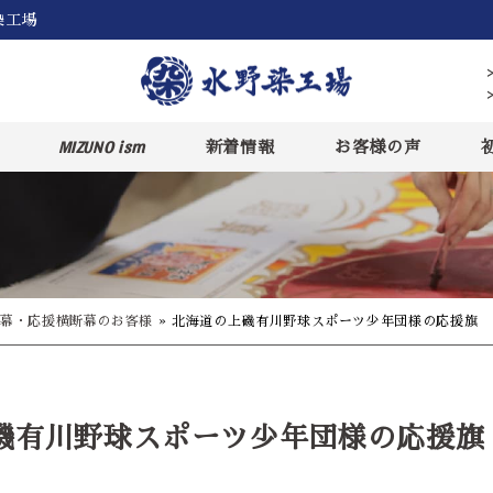
染工場
MIZUNO ism
新着情報
お客様の声
幕・応援横断幕のお客様
»
北海道の上磯有川野球スポーツ少年団様の応援旗
磯有川野球スポーツ少年団様の応援旗