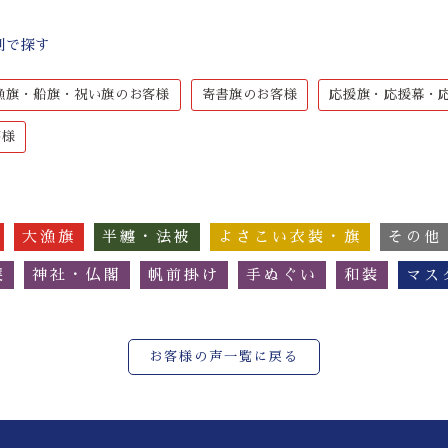
別で探す
漁旗・船旗・祝い旗のお客様
寄書旗のお客様
応援旗・応援幕・
客様
大漁旗
半纏・法被
よさこい衣装・旗
その他
簾
神社・仏閣
帆前掛け
手ぬぐい
和装
マス
お客様の声一覧に戻る