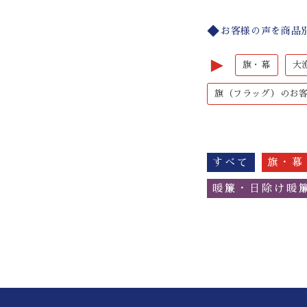
お客様の声を商品
►
旗・幕
大
旗（フラッグ）のお
すべて
旗・幕
暖簾・日除け暖