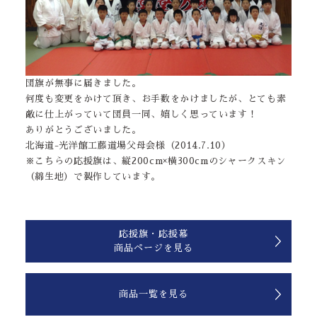
団旗が無事に届きました。
何度も変更をかけて頂き、お手数をかけましたが、とても素
敵に仕上がっていて団員一同、嬉しく思っています！
ありがとうございました。
北海道-光洋館工藤道場父母会様（2014.7.10）
※こちらの応援旗は、縦200cm×横300cmのシャークスキン
（綿生地）で製作しています。
応援旗・応援幕
商品ページを見る
商品一覧を見る