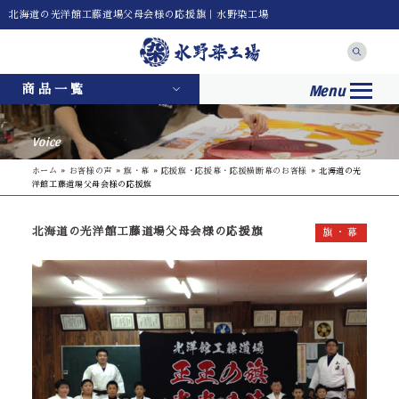
北海道の光洋館工藤道場父母会様の応援旗｜水野染工場
Menu
商品一覧
Voice
ホーム
»
お客様の声
»
旗・幕
»
応援旗・応援幕・応援横断幕のお客様
»
北海道の光
洋館工藤道場父母会様の応援旗
北海道の光洋館工藤道場父母会様の応援旗
旗・幕