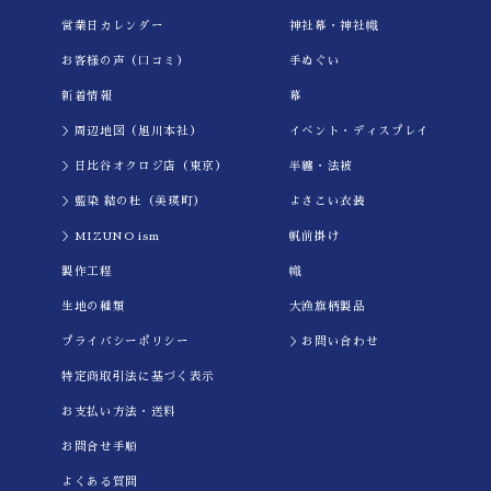
営業日カレンダー
神社幕・神社幟
お客様の声（口コミ）
手ぬぐい
新着情報
幕
＞周辺地図（旭川本社）
イべント・ディスプレイ
＞日比谷オクロジ店（東京）
半纏・法被
＞藍染 結の杜（美瑛町）
よさこい衣装
＞MIZUNO ism
帆前掛け
製作工程
幟
生地の種類
大漁旗柄製品
プライバシーポリシー
＞お問い合わせ
特定商取引法に基づく表示
お支払い方法・送料
お問合せ手順
よくある質問