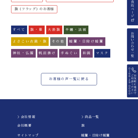
旗（フラッグ）のお客様
すべて
旗・幕
大漁旗
半纏・法被
よさこい衣装・旗
その他
暖簾・日除け暖簾
神社・仏閣
帆前掛け
手ぬぐい
和装
マスク
お客様の声一覧に戻る
＞会社情報
＞商品一覧
会社概要
旗
サイトマップ
暖簾・日除け暖簾