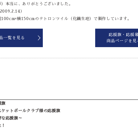
が）本当に、ありがとうございました。
09.2.14）
100cm×横150cmのテトロンツイル（化繊生地）で製作しています。
応援旗・応援
品一覧を見る
商品ページを見
援旗
スケットボールクラブ様の応援旗
評な応援旗～
た！