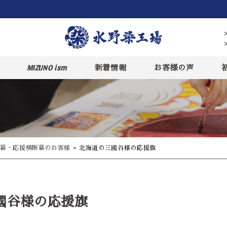
MIZUNO ism
新着情報
お客様の声
幕・応援横断幕のお客様
»
北海道の三國谷様の応援旗
國谷様の応援旗