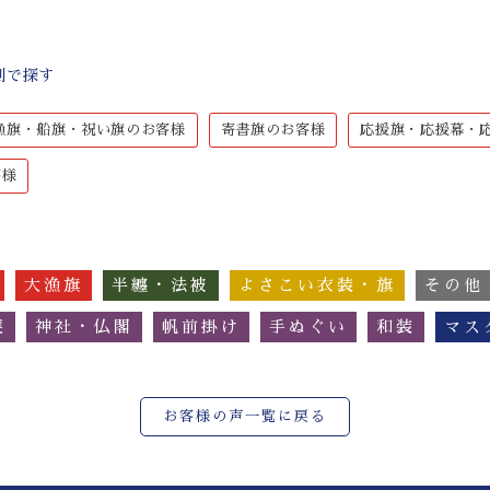
別で探す
漁旗・船旗・祝い旗のお客様
寄書旗のお客様
応援旗・応援幕・
客様
大漁旗
半纏・法被
よさこい衣装・旗
その他
簾
神社・仏閣
帆前掛け
手ぬぐい
和装
マス
お客様の声一覧に戻る