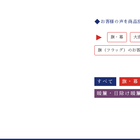
お客様の声を商品
►
旗・幕
大
旗（フラッグ）のお
すべて
旗・幕
暖簾・日除け暖