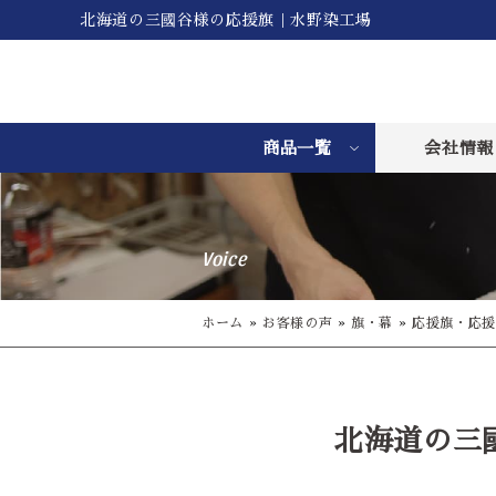
北海道の三國谷様の応援旗｜水野染工場
商品一覧
会社情報
Voice
ホーム
»
お客様の声
»
旗・幕
»
応援旗・応援
北海道の三