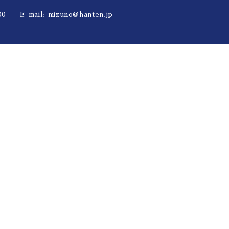
0 E-mail:
mizuno@hanten.jp