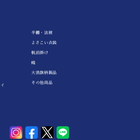
半纏・法被
よさこい衣装
帆前掛け
幟
大漁旗柄製品
その他商品
レイ