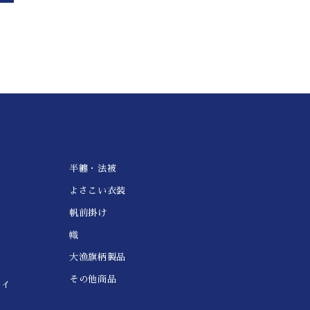
半纏・法被
よさこい衣装
帆前掛け
幟
大漁旗柄製品
その他商品
レイ