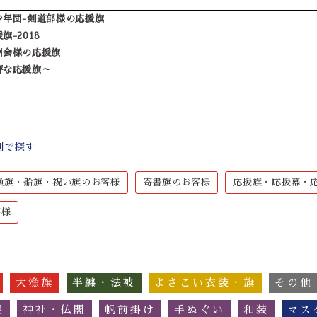
少年団-剣道部様の応援旗
-2018
洲会様の応援旗
評な応援旗～
別で探す
漁旗・船旗・祝い旗のお客様
寄書旗のお客様
応援旗・応援幕・
客様
大漁旗
半纏・法被
よさこい衣装・旗
その他
簾
神社・仏閣
帆前掛け
手ぬぐい
和装
マス