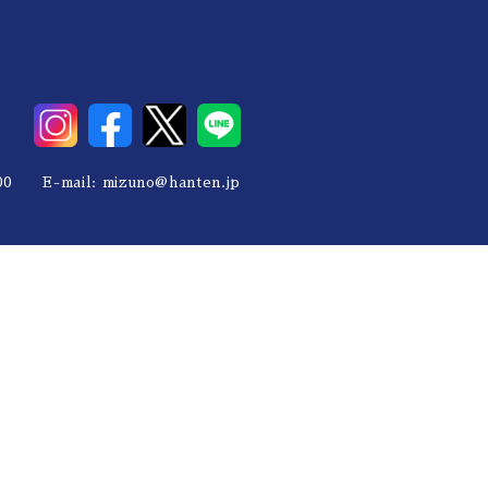
0 E-mail:
mizuno@hanten.jp