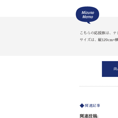
Mizuno
Memo
こちらの応援旗は、テ
サイズは、縦120cm×横
商
関連記事
関連投稿: