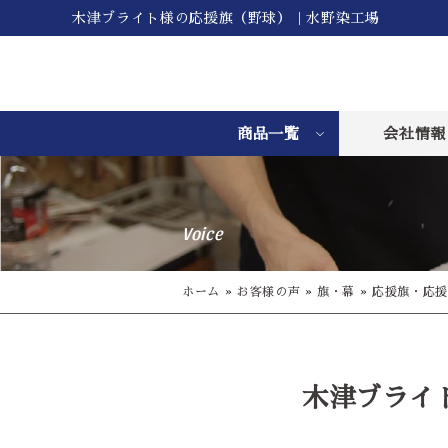
木津ブライト様の応援旗（野球）｜水野染工場
商品一覧
会社情報
Voice
ホーム
»
お客様の声
»
旗・幕
»
応援旗・応援
木津ブライ