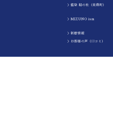
＞藍染 結の杜（美瑛町）
＞MIZUNO ism
＞新着情報
＞お客様の声（口コミ）