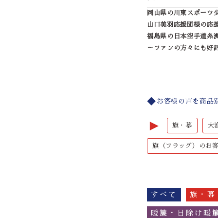
岡山県の川東スポーツ
山口美羽応援団様の応援旗
福島県の日本空手道糸
～ファンの方々にも好
お客様の声を商品
►
旗・幕
大
旗（フラッグ）のお
すべて
旗・幕
暖簾・日除け暖