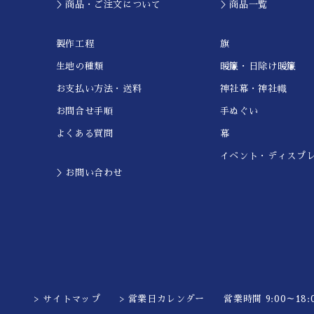
＞商品・ご注文について
＞商品一覧
製作工程
旗
生地の種類
暖簾・日除け暖簾
お支払い方法・送料
神社幕・神社幟
お問合せ手順
手ぬぐい
よくある質問
幕
イベント・ディスプ
＞お問い合わせ
> サイトマップ
> 営業日カレンダー
営業時間 9:00～18:0