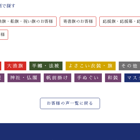
別で探す
漁旗・船旗・祝い旗のお客様
寄書旗のお客様
応援旗・応援幕・
客様
大漁旗
半纏・法被
よさこい衣装・旗
その他
簾
神社・仏閣
帆前掛け
手ぬぐい
和装
マス
お客様の声一覧に戻る