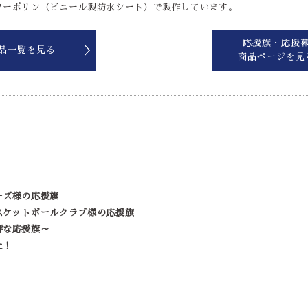
ターポリン（ビニール製防水シート）で製作しています。
応援旗・応援
品一覧を見る
商品ページを見
ーズ様の応援旗
スケットボールクラブ様の応援旗
評な応援旗～
た！