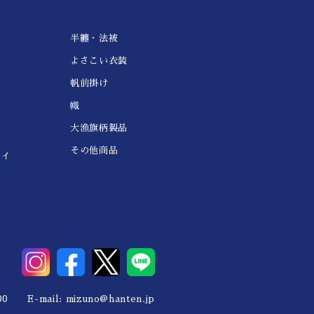
半纏・法被
よさこい衣装
帆前掛け
幟
大漁旗柄製品
その他商品
レイ
0 E-mail:
mizuno@hanten.jp