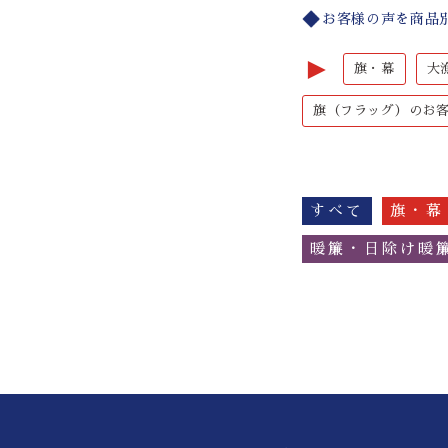
お客様の声を商品
►
旗・幕
大
旗（フラッグ）のお
すべて
旗・幕
暖簾・日除け暖