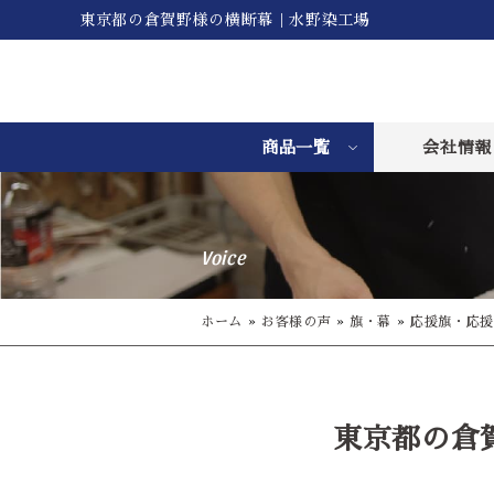
東京都の倉賀野様の横断幕｜水野染工場
商品一覧
会社情報
Voice
ホーム
»
お客様の声
»
旗・幕
»
応援旗・応援
東京都の倉