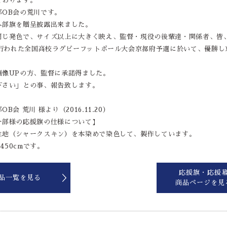
ております。
部OB会の荒川です。
へ部旗を贈呈披露出来ました。
同じ発色で、サイズ以上に大きく映え、監督・現役の後輩達・関係者、皆
）行われた全国高校ラグビーフットボール大会京都府予選に於いて、優勝
画像UPの方、監督に承諾得ました。
下さい」との事、報告致します。
。
会 荒川 様より（2016.11.20）
ー部様の応援旗の仕様について】
生地（シャークスキン）を本染めで染色して、製作しています。
450cmです。
応援旗・応援
品一覧を見る
商品ページを見