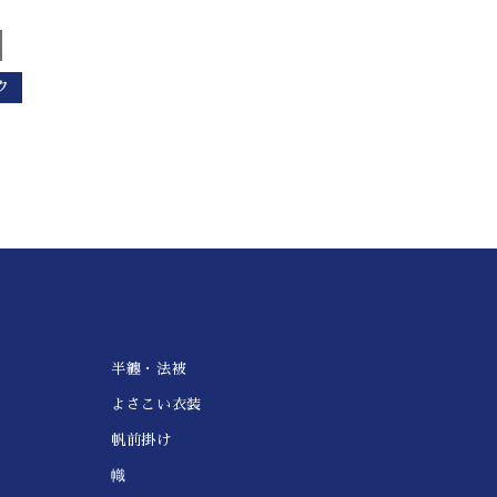
ク
半纏・法被
よさこい衣装
帆前掛け
幟