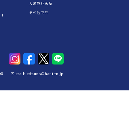
大漁旗柄製品
その他商品
レイ
0 E-mail:
mizuno@hanten.jp