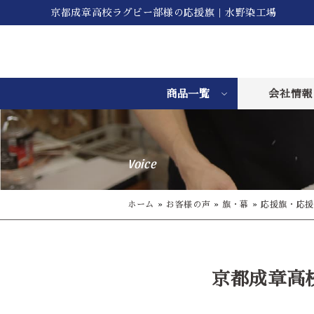
京都成章高校ラグビー部様の応援旗｜水野染工場
商品一覧
会社情報
Voice
ホーム
»
お客様の声
»
旗・幕
»
応援旗・応援
京都成章高