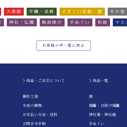
大漁旗
半纏・法被
よさこい衣装・旗
その他
簾
神社・仏閣
帆前掛け
手ぬぐい
和装
マス
お客様の声一覧に戻る
＞商品・ご注文について
＞商品一覧
製作工程
旗
生地の種類
暖簾・日除け暖簾
お支払い方法・送料
神社幕・神社幟
お問合せ手順
手ぬぐい