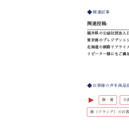
関連記事
関連投稿:
福井県の公益社団法人
東京都のプレジデント
北海道の釧路リアライ
リピーター様にもご満
お客様の声を商品
►
旗・幕
大
旗（フラッグ）のお