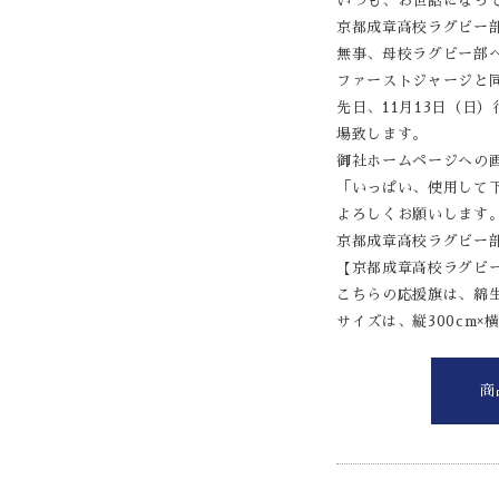
いつも、お世話になっ
京都成章高校ラグビー
無事、母校ラグビー部
ファーストジャージと
先日、11月13日（日
場致します。
御社ホームページへの
「いっぱい、使用して
よろしくお願いします
京都成章高校ラグビー部OB
【京都成章高校ラグビ
こちらの応援旗は、綿
サイズは、縦300cm×横
商