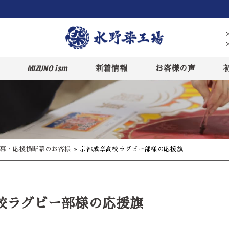
MIZUNO ism
新着情報
お客様の声
幕・応援横断幕のお客様
»
京都成章高校ラグビー部様の応援旗
校ラグビー部様の応援旗