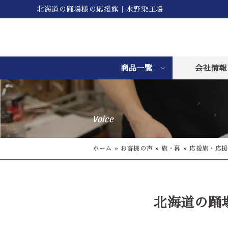
北海道の踊場様の応援旗｜水野染工場
商品一覧
会社情報
Voice
ホーム
»
お客様の声
»
旗・幕
»
応援旗・応援
北海道の踊