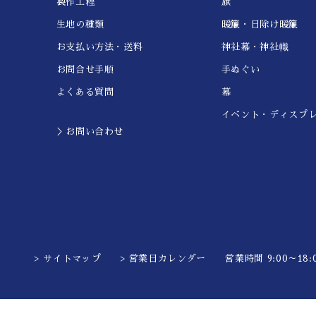
製作工程
旗
生地の種類
暖簾・日除け暖簾
お支払い方法・送料
神社幕・神社幟
お問合せ手順
手ぬぐい
よくある質問
幕
イベント・ディスプ
＞お問い合わせ
> サイトマップ
> 営業日カレンダー
営業時間 9:00～18:0