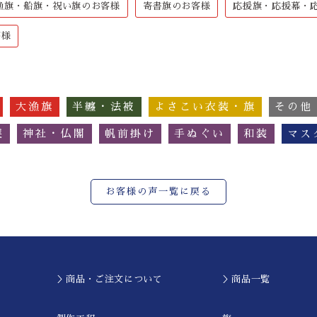
漁旗・船旗・祝い旗のお客様
寄書旗のお客様
応援旗・応援幕・
客様
大漁旗
半纏・法被
よさこい衣装・旗
その他
簾
神社・仏閣
帆前掛け
手ぬぐい
和装
マス
お客様の声一覧に戻る
＞商品・ご注文について
＞商品一覧