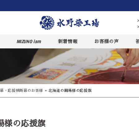
MIZUNO ism
新着情報
お客様の声
幕・応援横断幕のお客様
»
北海道の踊場様の応援旗
場様の応援旗