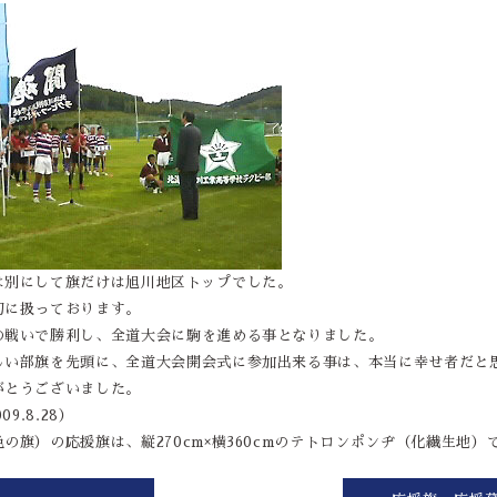
は別にして旗だけは旭川地区トップでした。
切に扱っております。
の戦いで勝利し、全道大会に駒を進める事となりました。
しい部旗を先頭に、全道大会開会式に参加出来る事は、本当に幸せ者だと
がとうございました。
9.8.28）
の旗）の応援旗は、縦270cm×横360cmのテトロンポンヂ（化繊生地）