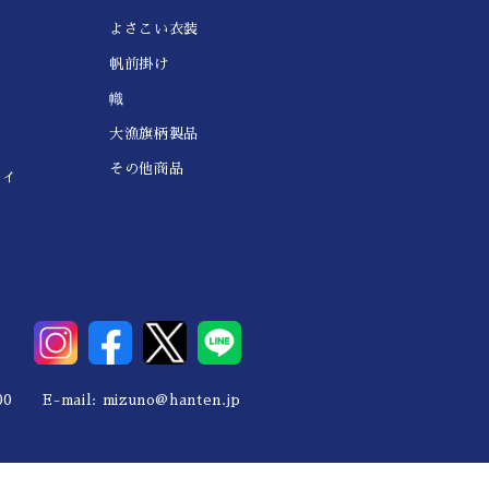
よさこい衣装
帆前掛け
幟
大漁旗柄製品
その他商品
レイ
0 E-mail:
mizuno@hanten.jp