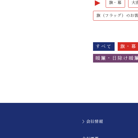
►
旗・幕
大
旗（フラッグ）のお
すべて
旗・幕
暖簾・日除け暖
＞会社情報