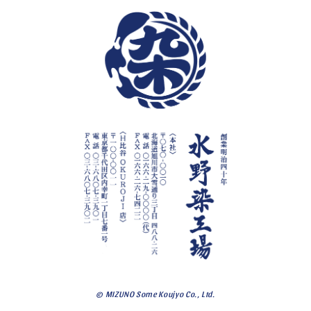
© MIZUNO Some Koujyo Co., Ltd.