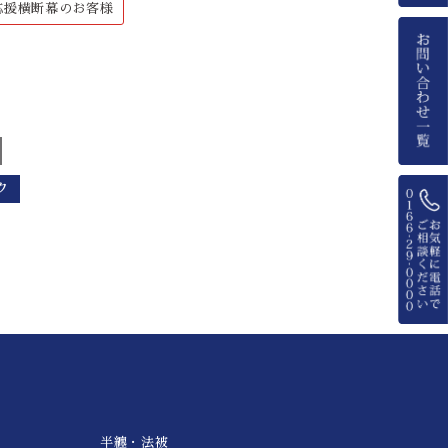
応援横断幕のお客様
ク
半纏・法被