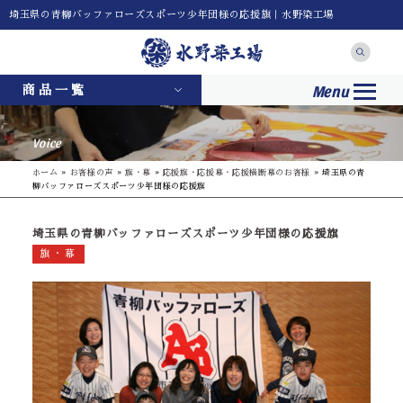
埼玉県の青柳バッファローズスポーツ少年団様の応援旗｜水野染工場
Menu
商品一覧
Voice
ホーム
»
お客様の声
»
旗・幕
»
応援旗・応援幕・応援横断幕のお客様
»
埼玉県の青
柳バッファローズスポーツ少年団様の応援旗
埼玉県の青柳バッファローズスポーツ少年団様の応援旗
旗・幕