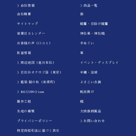
＞会社情報
＞商品一覧
会社概要
旗
サイトマップ
暖簾・日除け暖簾
営業日カレンダー
神社幕・神社幟
お客様の声（口コミ）
手ぬぐい
新着情報
幕
＞周辺地図（旭川本社）
イべント・ディスプレイ
＞日比谷オクロジ店（東京）
半纏・法被
＞藍染 結の杜（美瑛町）
よさこい衣装
＞MIZUNO ism
帆前掛け
製作工程
幟
生地の種類
大漁旗柄製品
プライバシーポリシー
＞お問い合わせ
特定商取引法に基づく表示