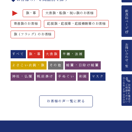
►
旗・幕
大漁旗・船旗・祝い旗のお客様
寄書旗のお客様
応援旗・応援幕・応援横断幕のお客様
旗（フラッグ）のお客様
すべて
旗・幕
大漁旗
半纏・法被
よさこい衣装・旗
その他
暖簾・日除け暖簾
神社・仏閣
帆前掛け
手ぬぐい
和装
マスク
お客様の声一覧に戻る