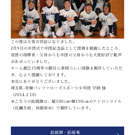
この度は大変お世話になりました。
2月9日の卒団式で卒団記念品として団旗を披露したところ、
在団の指導者・父母からも卒団の父母からも大変好評で歓声
があがっていました。
チーム創立35周年の節目に素晴らしい団旗を製作していただ
き、心より感謝しております。
本当にありがとうございました。
埼玉県-青柳バッファローズスポーツ少年団 守岡 様
（2014.2.10）
※こちらの応援旗は、縦100cm×横150cmのテトロンツイル
（化繊生地、両面染め）で製作しています。
応援旗・応援幕