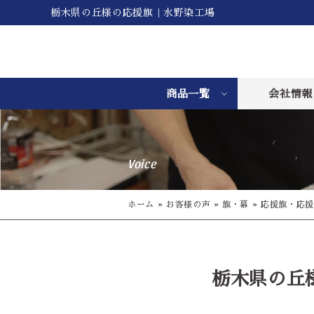
栃木県の丘様の応援旗｜水野染工場
商品一覧
会社情報
Voice
ホーム
»
お客様の声
»
旗・幕
»
応援旗・応援
栃木県の丘