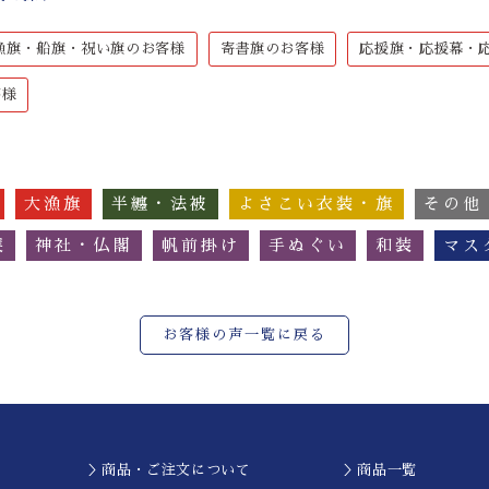
漁旗・船旗・祝い旗のお客様
寄書旗のお客様
応援旗・応援幕・
客様
大漁旗
半纏・法被
よさこい衣装・旗
その他
簾
神社・仏閣
帆前掛け
手ぬぐい
和装
マス
お客様の声一覧に戻る
＞商品・ご注文について
＞商品一覧