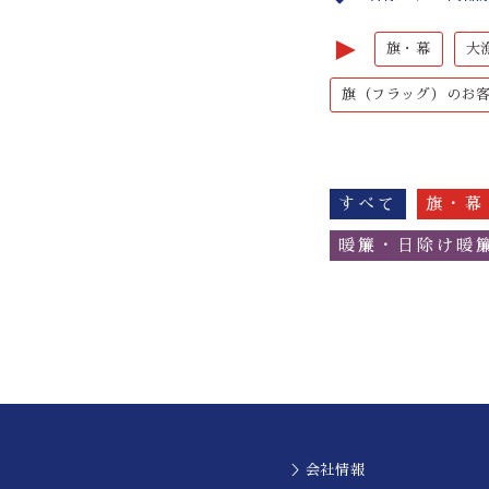
►
旗・幕
大
旗（フラッグ）のお
すべて
旗・幕
暖簾・日除け暖
＞会社情報