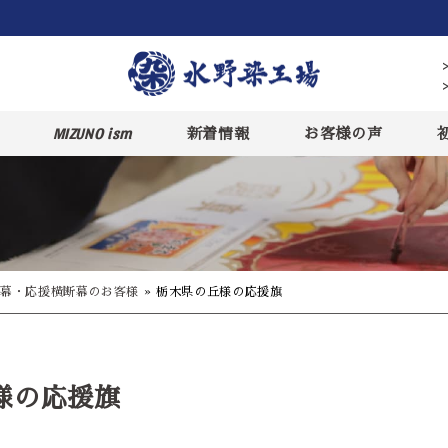
MIZUNO ism
新着情報
お客様の声
幕・応援横断幕のお客様
»
栃木県の丘様の応援旗
様の応援旗