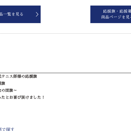
応援旗・応援
品一覧を見る
商品ページを見
式テニス部様の応援旗
援旗
念の団旗～
ったとお喜び頂けました！
別で探す