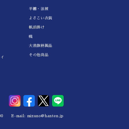
半纏・法被
よさこい衣装
帆前掛け
幟
大漁旗柄製品
その他商品
レイ
0 E-mail:
mizuno@hanten.jp