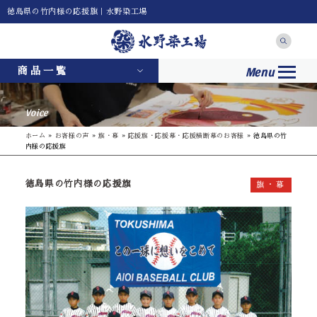
徳島県の竹内様の応援旗｜水野染工場
Menu
商品一覧
Voice
ホーム
»
お客様の声
»
旗・幕
»
応援旗・応援幕・応援横断幕のお客様
»
徳島県の竹
内様の応援旗
徳島県の竹内様の応援旗
旗・幕