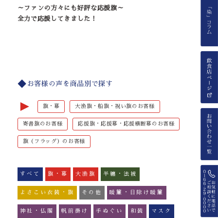
～ファンの方々にも好評な応援旗～
全力で応援してきました！
お客様の声を商品別で探す
►
旗・幕
大漁旗・船旗・祝い旗のお客様
寄書旗のお客様
応援旗・応援幕・応援横断幕のお客様
旗（フラッグ）のお客様
すべて
旗・幕
大漁旗
半纏・法被
よさこい衣装・旗
その他
暖簾・日除け暖簾
神社・仏閣
帆前掛け
手ぬぐい
和装
マスク