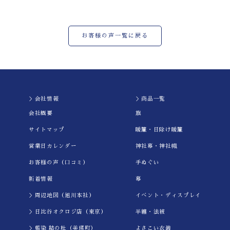
お客様の声一覧に戻る
＞会社情報
＞商品一覧
会社概要
旗
サイトマップ
暖簾・日除け暖簾
営業日カレンダー
神社幕・神社幟
お客様の声（口コミ）
手ぬぐい
新着情報
幕
＞周辺地図（旭川本社）
イべント・ディスプレイ
＞日比谷オクロジ店（東京）
半纏・法被
＞藍染 結の杜（美瑛町）
よさこい衣装