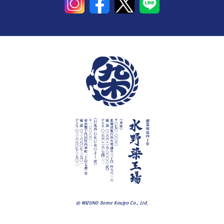
© MIZUNO Some Koujyo Co., Ltd.