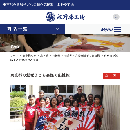
東京都の飯塚子ども会様の応援旗｜水野染工場
Menu
商品一覧
Voice
ホーム
»
お客様の声
»
旗・幕
»
応援旗・応援幕・応援横断幕のお客様
»
東京都の飯
塚子ども会様の応援旗
東京都の飯塚子ども会様の応援旗
旗・幕