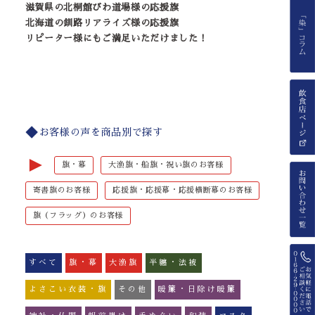
滋賀県の北桐館びわ道場様の応援旗
北海道の釧路リアライズ様の応援旗
リピーター様にもご満足いただけました！
お客様の声を商品別で探す
►
旗・幕
大漁旗・船旗・祝い旗のお客様
寄書旗のお客様
応援旗・応援幕・応援横断幕のお客様
旗（フラッグ）のお客様
すべて
旗・幕
大漁旗
半纏・法被
よさこい衣装・旗
その他
暖簾・日除け暖簾