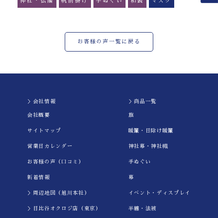
神社・仏閣
帆前掛け
手ぬぐい
和装
マスク
お客様の声一覧に戻る
＞会社情報
＞商品一覧
会社概要
旗
サイトマップ
暖簾・日除け暖簾
営業日カレンダー
神社幕・神社幟
お客様の声（口コミ）
手ぬぐい
新着情報
幕
＞周辺地図（旭川本社）
イべント・ディスプレイ
＞日比谷オクロジ店（東京）
半纏・法被