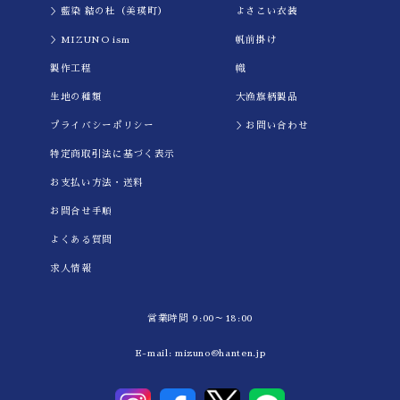
＞藍染 結の杜（美瑛町）
よさこい衣装
＞MIZUNO ism
帆前掛け
製作工程
幟
生地の種類
大漁旗柄製品
プライバシーポリシー
＞お問い合わせ
特定商取引法に基づく表示
お支払い方法・送料
お問合せ手順
よくある質問
求人情報
営業時間 9:00～18:00
E-mail:
mizuno@hanten.jp