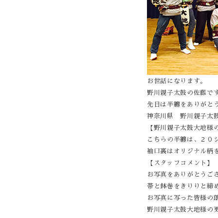
お世話になります。
野川親子太鼓の佐藤で
先日は半纏をありがと
神奈川県 野川親子太鼓大
【野川親子太鼓大地様
こちらの半纏は、２０
袖口裏はオリジナル柄
【スタッフコメント】
お写真をありがとうご
帯と鉢巻をきりりと締
お写真に写った皆様の
野川親子太鼓大地様の