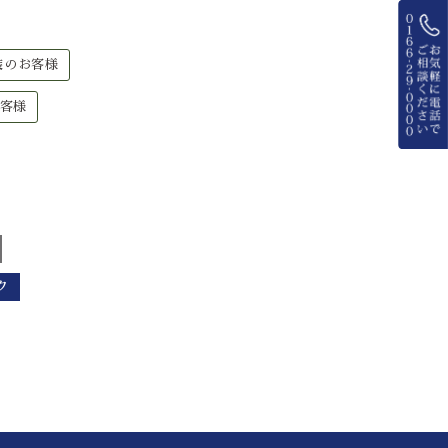
装のお客様
客様
ク