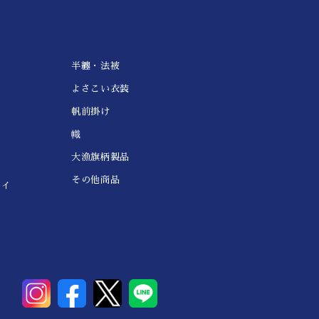
半纏・法被
よさこい衣装
帆前掛け
幟
大漁旗柄製品
その他商品
レイ