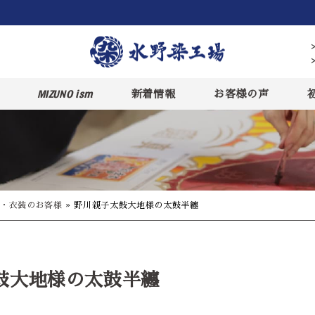
MIZUNO ism
新着情報
お客様の声
・衣装のお客様
»
野川親子太鼓大地様の太鼓半纏
鼓大地様の太鼓半纏