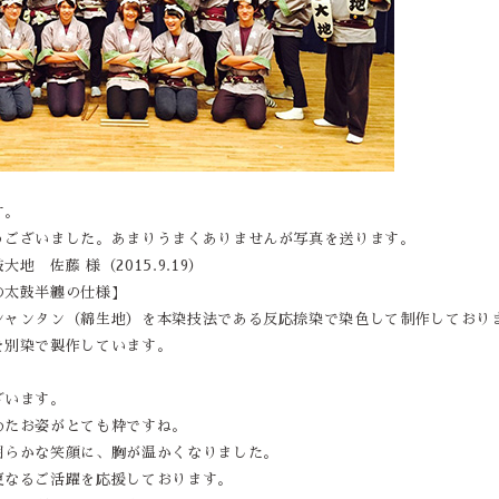
す。
うございました。あまりうまくありませんが写真を送ります。
地 佐藤 様（2015.9.19）
の太鼓半纏の仕様】
シャンタン（綿生地）を本染技法である反応捺染で染色して制作しており
を別染で製作しています。
ざいます。
めたお姿がとても粋ですね。
朗らかな笑顔に、胸が温かくなりました。
更なるご活躍を応援しております。