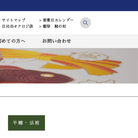
> サイトマップ
> 営業日カレンダー
> 日比谷オクロジ店
> 藍染 結の杜
初めての方へ
お問い合わせ
半纏・法被