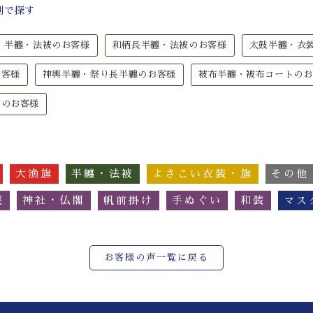
別で探す
半纏・法被のお客様
和柄長半纏・法被のお客様
太鼓半纏・衣
お客様
神輿半纏・祭り長半纏のお客様
被布半纏・被布コートのお
被のお客様
大漁旗
半纏・法被
よさこい衣装・旗
その他
簾
神社・仏閣
帆前掛け
手ぬぐい
和装
マス
お客様の声一覧に戻る