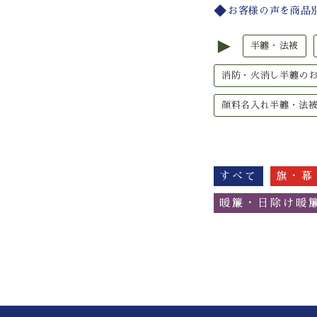
お客様の声を商品
►
半纏・法被
消防・火消し半纏の
顔料名入れ半纏・法
すべて
旗・幕
暖簾・日除け暖