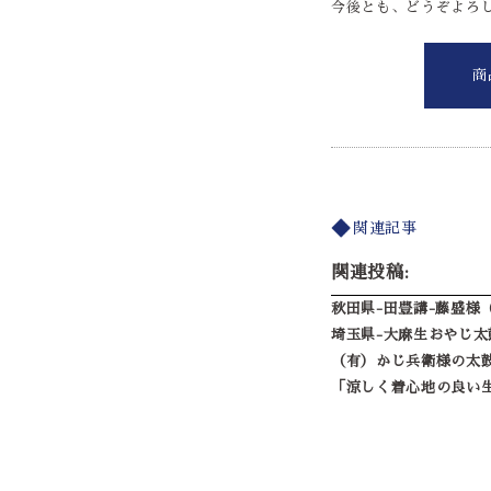
今後とも、どうぞよろ
商
関連記事
関連投稿:
秋田県-田豊講-藤盛様
埼玉県-大麻生おやじ太
（有）かじ兵衛様の太鼓
「涼しく着心地の良い