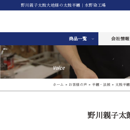
野川親子太鼓大地様の太鼓半纏｜水野染工場
商品一覧
会社情報
Voice
ホーム
»
お客様の声
»
半纏・法被
»
太鼓半纏
野川親子太