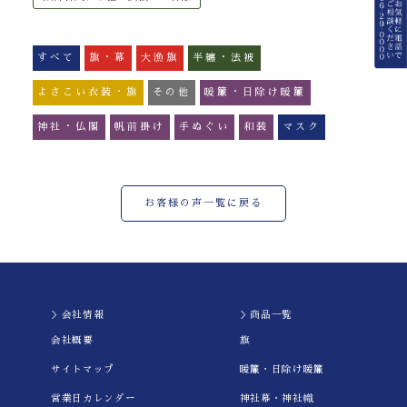
すべて
旗・幕
大漁旗
半纏・法被
よさこい衣装・旗
その他
暖簾・日除け暖簾
神社・仏閣
帆前掛け
手ぬぐい
和装
マスク
お客様の声一覧に戻る
＞会社情報
＞商品一覧
会社概要
旗
サイトマップ
暖簾・日除け暖簾
営業日カレンダー
神社幕・神社幟