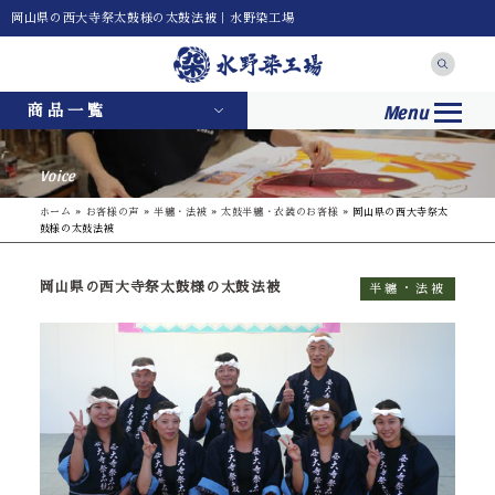
岡山県の西大寺祭太鼓様の太鼓法被｜水野染工場
Menu
商品一覧
Voice
ホーム
»
お客様の声
»
半纏・法被
»
太鼓半纏・衣装のお客様
»
岡山県の西大寺祭太
鼓様の太鼓法被
岡山県の西大寺祭太鼓様の太鼓法被
半纏・法被