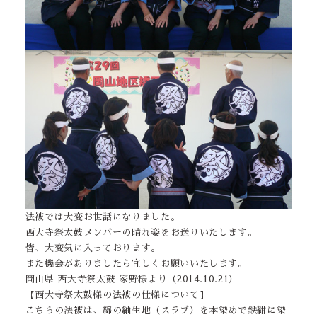
法被では大変お世話になりました。
西大寺祭太鼓メンバーの晴れ姿をお送りいたします。
皆、大変気に入っております。
また機会がありましたら宜しくお願いいたします。
岡山県 西大寺祭太鼓 家野様より（2014.10.21）
【西大寺祭太鼓様の法被の仕様について】
こちらの法被は、綿の紬生地（スラブ）を本染めで鉄紺に染