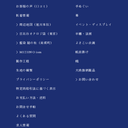
お客様の声（口コミ）
手ぬぐい
新着情報
幕
＞周辺地図（旭川本社）
イべント・ディスプレイ
＞日比谷オクロジ店（東京）
半纏・法被
＞藍染 結の杜（美瑛町）
よさこい衣装
＞MIZUNO ism
帆前掛け
製作工程
幟
生地の種類
大漁旗柄製品
プライバシーポリシー
＞お問い合わせ
特定商取引法に基づく表示
お支払い方法・送料
お問合せ手順
よくある質問
求人情報