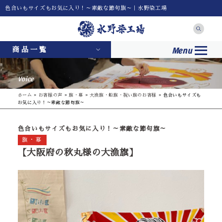
色合いもサイズもお気に入り！～素敵な節句旗～｜水野染工場
Menu
商品一覧
Voice
ホーム
»
お客様の声
»
旗・幕
»
大漁旗・船旗・祝い旗のお客様
»
色合いもサイズも
お気に入り！～素敵な節句旗～
色合いもサイズもお気に入り！～素敵な節句旗～
旗・幕
【大阪府の秋丸様の大漁旗】