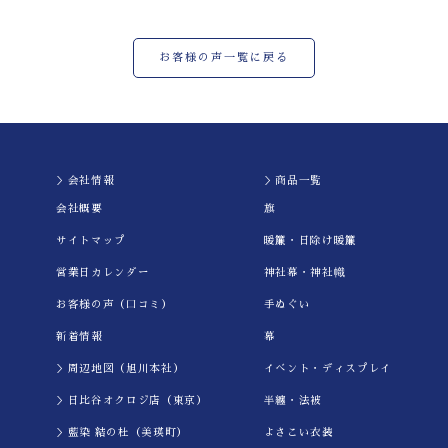
お客様の声一覧に戻る
＞会社情報
＞商品一覧
会社概要
旗
サイトマップ
暖簾・日除け暖簾
営業日カレンダー
神社幕・神社幟
お客様の声（口コミ）
手ぬぐい
新着情報
幕
＞周辺地図（旭川本社）
イべント・ディスプレイ
＞日比谷オクロジ店（東京）
半纏・法被
＞藍染 結の杜（美瑛町）
よさこい衣装