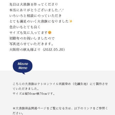
先日は大漁旗を作ってくださり
本当にありがとうございました.ᐟ.ᐟ
いろいろと相談にのっていただき
とても満足のいく大漁旗になりました
色合いもとても良く
サイズも気に入ってます
初節句のお祝いしましたので
写真送らせていただきます。
大阪府の秋丸様より（2022.05.20）
Mizuno
Memo
こちらの大漁旗はテトロンツイル両面染め（化繊生地）にて製作させ
ていただきました。
サイズは縦50cm×横70cmです。
※大漁旗商品関連ページをご覧になる方は、以下のリンクをご参照く
ださい。