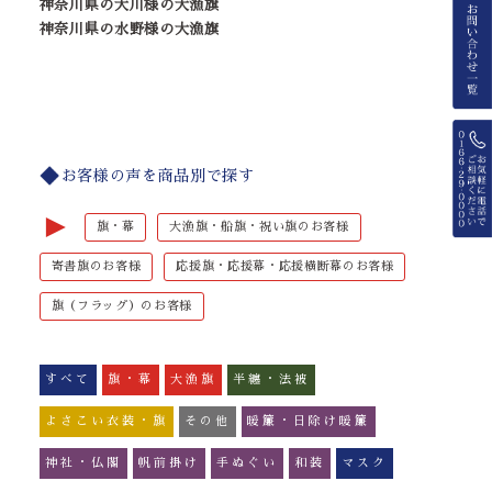
神奈川県の大川様の大漁旗
神奈川県の水野様の大漁旗
お客様の声を商品別で探す
►
旗・幕
大漁旗・船旗・祝い旗のお客様
寄書旗のお客様
応援旗・応援幕・応援横断幕のお客様
旗（フラッグ）のお客様
すべて
旗・幕
大漁旗
半纏・法被
よさこい衣装・旗
その他
暖簾・日除け暖簾
神社・仏閣
帆前掛け
手ぬぐい
和装
マスク