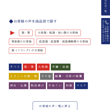
お客様の声を商品別で探す
►
旗・幕
大漁旗・船旗・祝い旗のお客様
寄書旗のお客様
応援旗・応援幕・応援横断幕のお客様
旗（フラッグ）のお客様
すべて
旗・幕
大漁旗
半纏・法被
よさこい衣装・旗
その他
暖簾・日除け暖簾
神社・仏閣
帆前掛け
手ぬぐい
和装
マスク
お客様の声一覧に戻る