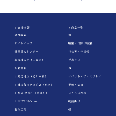
＞会社情報
＞商品一覧
会社概要
旗
サイトマップ
暖簾・日除け暖簾
営業日カレンダー
神社幕・神社幟
お客様の声（口コミ）
手ぬぐい
新着情報
幕
＞周辺地図（旭川本社）
イべント・ディスプレイ
＞日比谷オクロジ店（東京）
半纏・法被
＞藍染 結の杜（美瑛町）
よさこい衣装
＞MIZUNO ism
帆前掛け
製作工程
幟