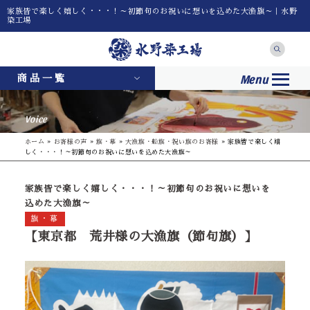
家族皆で楽しく嬉しく・・・！～初節句のお祝いに想いを込めた大漁旗～｜水野
染工場
Menu
商品一覧
Voice
ホーム
»
お客様の声
»
旗・幕
»
大漁旗・船旗・祝い旗のお客様
»
家族皆で楽しく嬉
しく・・・！～初節句のお祝いに想いを込めた大漁旗～
家族皆で楽しく嬉しく・・・！～初節句のお祝いに想いを
込めた大漁旗～
旗・幕
【東京都 荒井様の大漁旗（節句旗）】