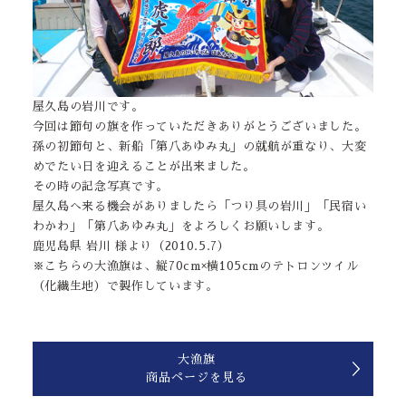
屋久島の岩川です。
今回は節句の旗を作っていただきありがとうございました。
孫の初節句と、新船「第八あゆみ丸」の就航が重なり、大変
めでたい日を迎えることが出来ました。
その時の記念写真です。
屋久島へ来る機会がありましたら「つり具の岩川」「民宿い
わかわ」「第八あゆみ丸」をよろしくお願いします。
鹿児島県 岩川 様より（2010.5.7）
※こちらの大漁旗は、縦70cm×横105cmのテトロンツイル
（化繊生地）で製作しています。
大漁旗
商品ページを見る