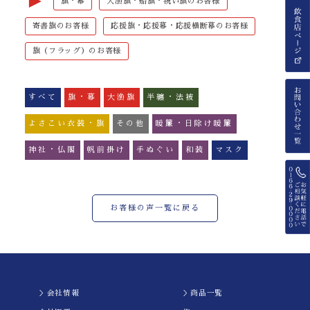
►
旗・幕
大漁旗・船旗・祝い旗のお客様
寄書旗のお客様
応援旗・応援幕・応援横断幕のお客様
旗（フラッグ）のお客様
すべて
旗・幕
大漁旗
半纏・法被
よさこい衣装・旗
その他
暖簾・日除け暖簾
神社・仏閣
帆前掛け
手ぬぐい
和装
マスク
お客様の声一覧に戻る
＞会社情報
＞商品一覧