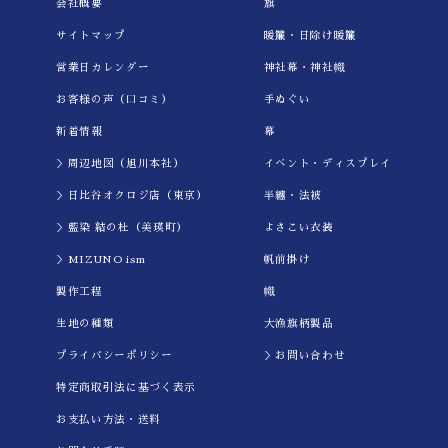
会社概要
旗
サイトマップ
暖簾・日除け暖簾
営業日カレンダー
神社幕・神社幟
お客様の声（口コミ）
手ぬぐい
新着情報
幕
＞周辺地図（旭川本社）
イべント・ディスプレイ
＞日比谷オクロジ店（東京）
半纏・法被
＞藍染 結の杜（美瑛町）
よさこい衣装
＞MIZUNO ism
帆前掛け
製作工程
幟
生地の種類
大漁旗柄製品
プライバシーポリシー
＞お問い合わせ
特定商取引法に基づく表示
お支払い方法・送料