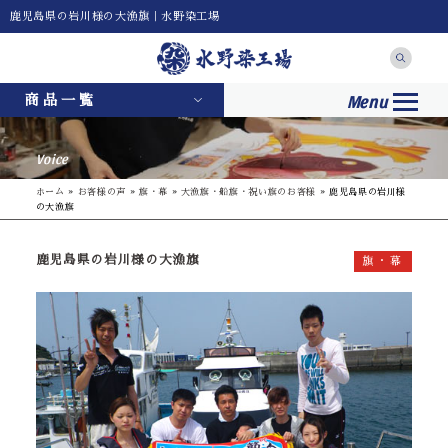
鹿児島県の岩川様の大漁旗｜水野染工場
Menu
商品一覧
Voice
ホーム
»
お客様の声
»
旗・幕
»
大漁旗・船旗・祝い旗のお客様
»
鹿児島県の岩川様
の大漁旗
鹿児島県の岩川様の大漁旗
旗・幕