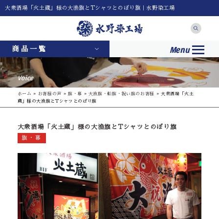
大衆酒場「火土蔵」様の大漁旗とTシャツとのぼり旗｜水野染工場
Menu
商品一覧
Voice
ホーム
»
お客様の声
»
旗・幕
»
大漁旗・船旗・祝い旗のお客様
»
大衆酒場「火土
蔵」様の大漁旗とTシャツとのぼり旗
大衆酒場「火土蔵」様の大漁旗とTシャツとのぼり旗
旗・幕