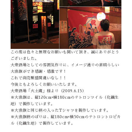
この度は色々と無理なお願いも聞いて頂き、誠にありがとう
ございました。
大衆酒場としての雰囲気作りに、イメージ通りの素晴らしい
大漁旗ができ感謝・感激です！
これで商売繁盛間違いなし！！
今後ともよろしくお願いいたします。
大衆酒場「火土蔵」様より（2009.6.15）
※大漁旗は、縦120cm×横180cmのテトロンツイル（化繊生
地）で製作しています。
※大漁旗と同じ柄の入ったTシャツを製作しています。
※大漁旗柄のぼりは、縦180cm×横50cmのテトロントロピカ
ル（化繊生地）で製作しています。