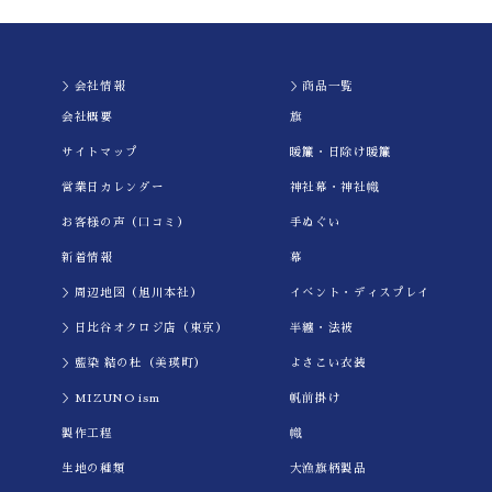
＞会社情報
＞商品一覧
会社概要
旗
サイトマップ
暖簾・日除け暖簾
営業日カレンダー
神社幕・神社幟
お客様の声（口コミ）
手ぬぐい
新着情報
幕
＞周辺地図（旭川本社）
イべント・ディスプレイ
＞日比谷オクロジ店（東京）
半纏・法被
＞藍染 結の杜（美瑛町）
よさこい衣装
＞MIZUNO ism
帆前掛け
製作工程
幟
生地の種類
大漁旗柄製品