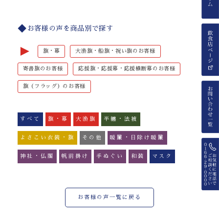
お客様の声を商品別で探す
►
旗・幕
大漁旗・船旗・祝い旗のお客様
寄書旗のお客様
応援旗・応援幕・応援横断幕のお客様
旗（フラッグ）のお客様
すべて
旗・幕
大漁旗
半纏・法被
よさこい衣装・旗
その他
暖簾・日除け暖簾
神社・仏閣
帆前掛け
手ぬぐい
和装
マスク
お客様の声一覧に戻る